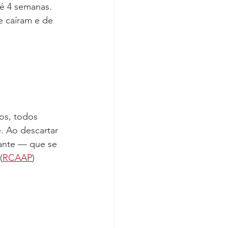
é 4 semanas. 
e caíram e de 
os, todos 
. Ao descartar 
tante — que se 
(
RCAAP
)