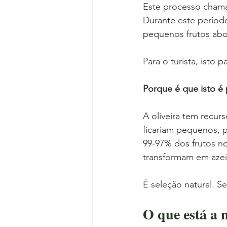
Este processo chama
Durante este período
pequenos frutos abo
Para o turista, isto p
Porque é que isto é 
A oliveira tem recur
ficariam pequenos, p
99-97% dos frutos no
transformam em azei
É seleção natural. S
O que está a 