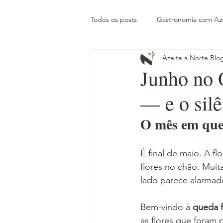
Todos os posts
Gastronomia com Az
Azeite a Norte Blo
Posts de Blog
Tesouros do No
Junho no O
— e o sil
História
Tradição local
In
O mês em que 
Pronto a Reservar
Gastronomi
É final de maio. A f
flores no chão. Muit
Slow Travel
lado parece alarmad
Bem-vindo à 
queda f
as flores que foram 