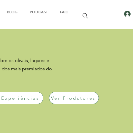
BLOG
PODCAST
FAQ
re os olivais, lagares e
m dos mais premiados do
 Experiências
Ver Produtores