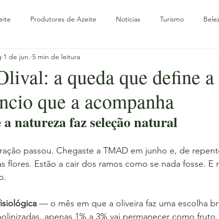
eite
Produtores de Azeite
Notícias
Turismo
Bele
g
1 de jun.
5 min de leitura
rte
Olivoturismo
Oliveira
Outono
Parceiros
lival: a queda que define a 
êncio que a acompanha
verno
Viagem & Turismo
Guias Práticos
Experiências
a natureza faz seleção natural
a com Raízes
Olhar Internacional
Wellness & Azeite
Ol
loração passou. Chegaste a TMAD em junho e, de repente
as flores. Estão a cair dos ramos como se nada fosse. E
o.
isiológica
 — o mês em que a oliveira faz uma escolha br
polinizadas, apenas 1% a 3% vai permanecer como fruto. 