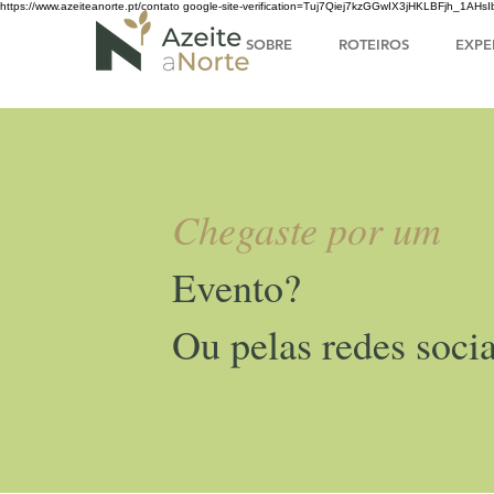
https://www.azeiteanorte.pt/contato
google-site-verification=Tuj7Qiej7kzGGwIX3jHKLBFjh_1A
SOBRE
ROTEIROS
EXPE
Chegaste por um
Evento?
Ou pelas redes socia