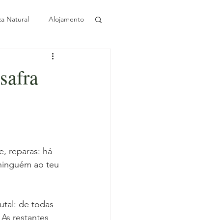
za Natural
Alojamento
Sustentabilidade
safra
Azeite
ival ao longo do ano
, reparas: há 
 ninguém ao teu 
utal: de todas 
As restantes 