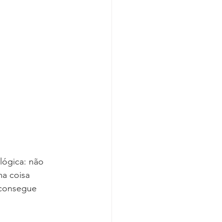
lógica: não 
a coisa 
 consegue 