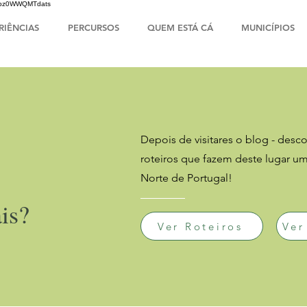
HsIbz0WWQMTdats
RIÊNCIAS
PERCURSOS
QUEM ESTÁ CÁ
MUNICÍPIOS
Depois de visitares o blog - descob
roteiros que fazem deste lugar u
Norte de Portugal!
is?
Ver Roteiros
Ver