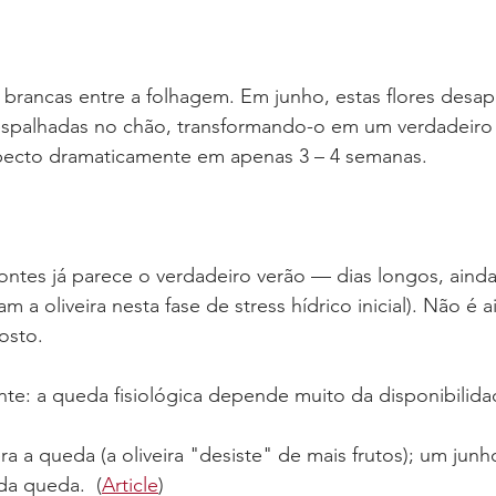
s brancas entre a folhagem. Em junho, estas flores desa
spalhadas no chão, transformando-o em um verdadeiro 
pecto dramaticamente em apenas 3 – 4 semanas.
ntes já parece o verdadeiro verão — dias longos, ainda
m a oliveira nesta fase de stress hídrico inicial). Não é a
osto.
nte: a queda fisiológica depende muito da disponibilida
a a queda (a oliveira "desiste" de mais frutos); um jun
da queda.  (
Article
)