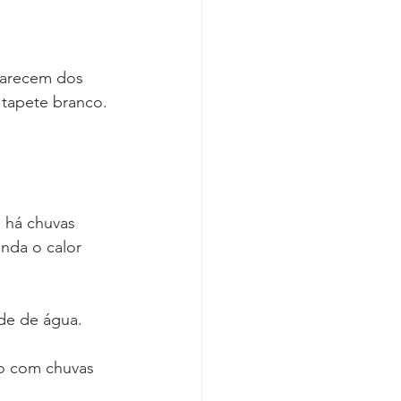
parecem dos 
tapete branco. 
 há chuvas 
inda o calor 
de de água. 
ho com chuvas 