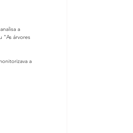
analisa a 
u "As árvores 
onitorizava a 