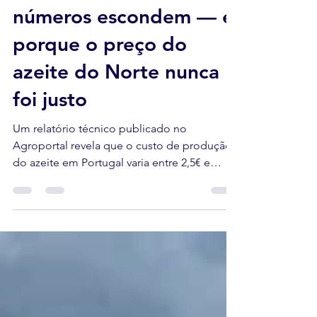
sequeiro: o que os
números escondem — e
porque o preço do
azeite do Norte nunca
foi justo
Um relatório técnico publicado no
Agroportal revela que o custo de produção
do azeite em Portugal varia entre 2,5€ e
12€/litro. O olival tradicional de sequeiro de
Trás-os-Montes é o mais caro — e o menos
apoiado. O que isso significa para quem
produz, e para quem compra.