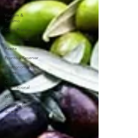
Inverno
Viagem &
Turismo
Guias Práticos
Experiências
Azeite
Pronto a Reservar
Gastronomia com
Raízes
Olhar
Internacional
Wellness & Azeite
Olival ao longo
do ano
Slow Travel