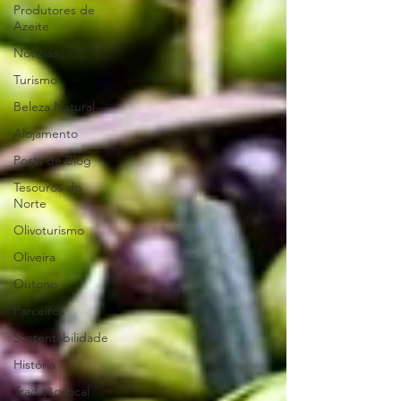
Produtores de
Azeite
Notícias
Turismo
Beleza Natural
Alojamento
Posts de Blog
Tesouros do
Norte
Olivoturismo
Oliveira
Outono
Parceiros
Sustentabilidade
História
Tradição local