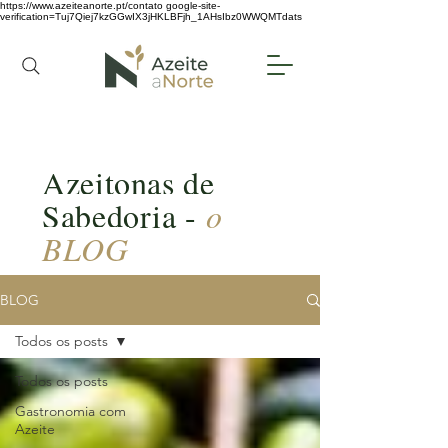
https://www.azeiteanorte.pt/contato
google-site-
verification=Tuj7Qiej7kzGGwIX3jHKLBFjh_1AHsIbz0WWQMTdats
Azeitonas de
Sabedoria -
o
BLOG
BLOG
Todos os posts
Todos os posts
Gastronomia com
Azeite