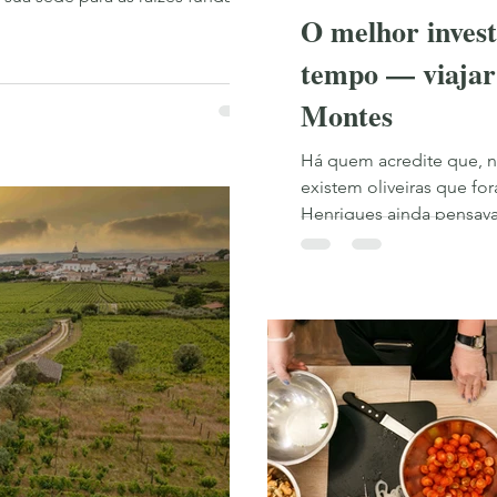
O melhor inves
ois de julho ter moldado o fruto
 em que, sem alarido, se decide
tempo — viajar
irá.
Montes
Há quem acredite que, n
existem oliveiras que f
Henriques ainda pensava