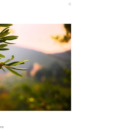
poiado. O que isso significa para
uem compra.
ura