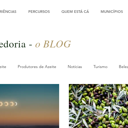
RIÊNCIAS
PERCURSOS
QUEM ESTÁ CÁ
MUNICÍPIOS
o BLOG
edoria -
eite
Produtores de Azeite
Notícias
Turismo
Bele
rte
Olivoturismo
Oliveira
Outono
Parceiros
iagem & Turismo
Guias Práticos
Experiências
Azeite