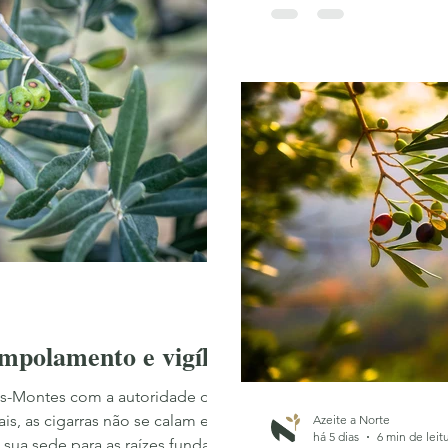
mais caro — e o menos a
quem produz, e para q
empolamento e vigília
-os-Montes com a autoridade do
ais, as cigarras não se calam e a
Azeite a Norte
há 5 dias
6 min de leit
a sua sede para as raízes fundas