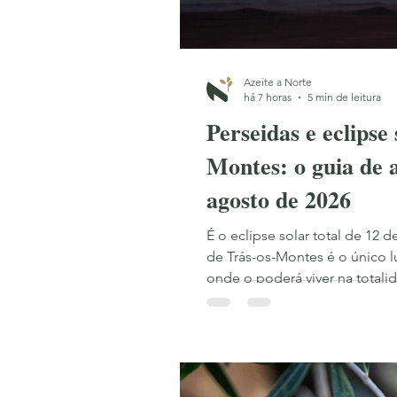
Gastronomia com Raízes
Olhar
Azeite a Norte
há 7 horas
5 min de leitura
Perseidas e eclipse
Montes: o guia de 
agosto de 2026
É o eclipse solar total de 12 
de Trás-os-Montes é o único l
onde o poderá viver na totali
o mesmo território devolve o 
a mais famosa chuva de estrel