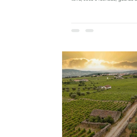
das oliveiras centenárias. Dep
com o seu calor, chega o mês
grande parte da colheita que v