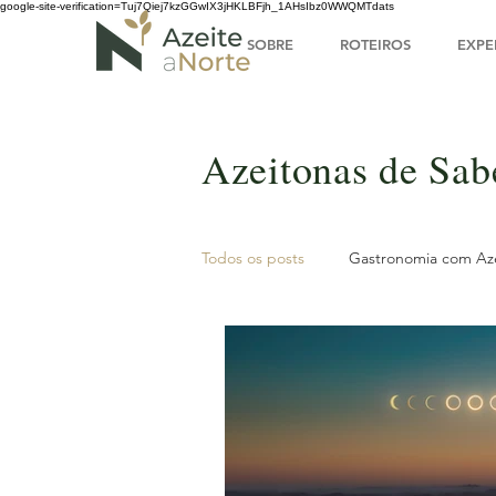
google-site-verification=Tuj7Qiej7kzGGwIX3jHKLBFjh_1AHsIbz0WWQMTdats
SOBRE
ROTEIROS
EXPE
Azeitonas de Sab
Todos os posts
Gastronomia com Az
Posts de Blog
Tesouros do No
Tradição local
Inverno
V