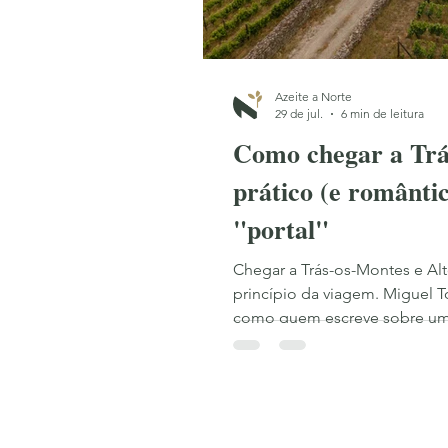
Azeite a Norte
29 de jul.
6 min de leitura
Como chegar a Trá
prático (e romântic
"portal"
Chegar a Trás-os-Montes e Al
princípio da viagem. Miguel To
como quem escreve sobre um
que a viagem até ela é parte 