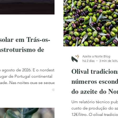
 Internacional
Wellness & Azeite
Olival ao longo do ano
 solar em Trás-os-
astroturismo de
Azeite a Norte Blog
há 2 dias
3 min de leit
Olival tradicion
de agosto de 2026. E o nordeste
ugar de Portugal continental
números escond
dade. Nas noites que se seguem,
do azeite do Nor
céu de outra forma: as Perseidas,
as do ano.
Um relatório técnico pub
custo de produção do aze
12€/litro. O olival tradi