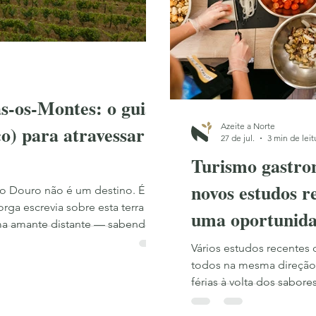
s-os-Montes: o guia
Azeite a Norte
o) para atravessar o
27 de jul.
3 min de leit
Turismo gastron
novos estudos 
to Douro não é um destino. É o
rga escrevia sobre esta terra
uma oportunida
a amante distante — sabendo
em Trás-os-Mo
inseparável do encontro.
Vários estudos recentes
todos na mesma direção:
férias à volta dos sabore