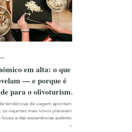
ura
ómico em alta: o que os
revelam — e porque é
de para o olivoturismo
ntes
 de tendências de viagem apontam
 os viajantes mais novos planeiam as
s locais e das experiências autênticas.