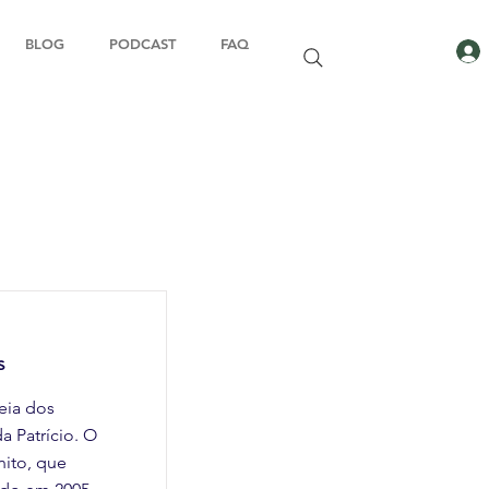
BLOG
PODCAST
FAQ
s
eia dos
a Patrício. O
nito, que