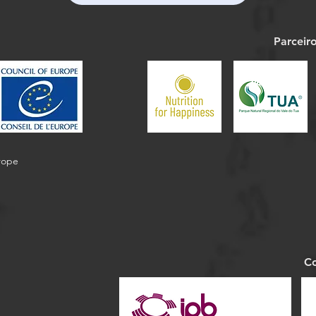
Parceir
urope
Co