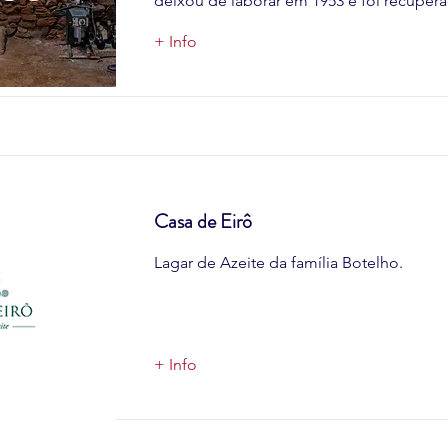
deixou de laborar em 1953 e foi recuper
+ Info
Casa de Eirô
Lagar de Azeite da família Botelho.
+ Info