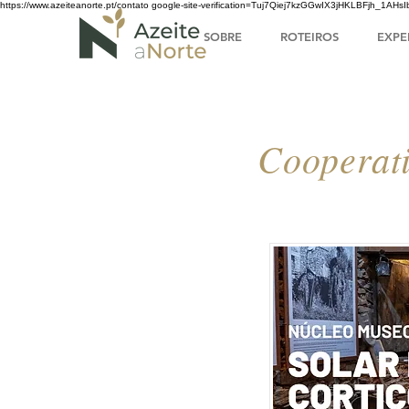
https://www.azeiteanorte.pt/contato
google-site-verification=Tuj7Qiej7kzGGwIX3jHKLBFjh_1A
SOBRE
ROTEIROS
EXPE
Cooperati