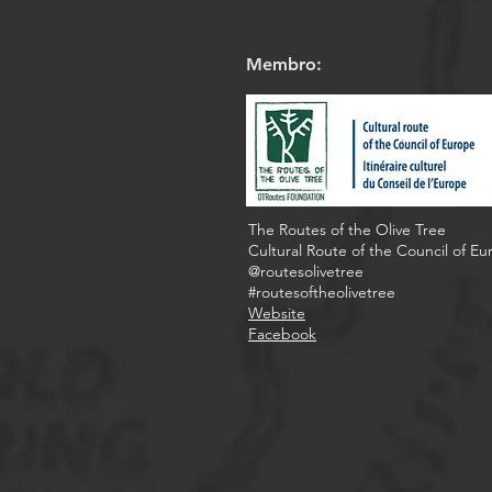
Membro:
The Routes of the Olive Tree
Cultural Route of the Council of E
@routesolivetree
#routesoftheolivetree
Website
Facebook