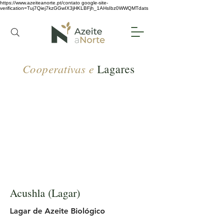
https://www.azeiteanorte.pt/contato
google-site-
verification=Tuj7Qiej7kzGGwIX3jHKLBFjh_1AHsIbz0WWQMTdats
Cooperativas e
Lagares
Acushla (Lagar)
Lagar de Azeite Biológico