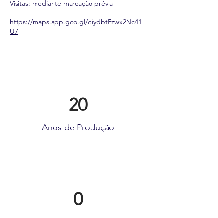
Visitas: mediante marcação prévia
https://maps.app.goo.gl/qiydbtFzwx2Nc41
U7
20
Anos de Produção
0