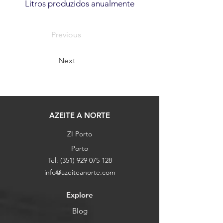
Litros produzidos anualmente
Previous
Next
AZEITE A NORTE
ZI Porto
Porto
Tel:
(351) 929 075 128
info@azeiteanorte.com
Explore
Blog