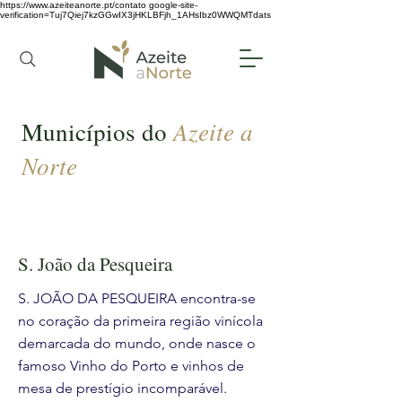
https://www.azeiteanorte.pt/contato
google-site-
verification=Tuj7Qiej7kzGGwIX3jHKLBFjh_1AHsIbz0WWQMTdats
Azeite a
Municípios do
Norte
S. João da Pesqueira
S. JOÃO DA PESQUEIRA encontra-se
no coração da primeira região vinícola
demarcada do mundo, onde nasce o
famoso Vinho do Porto e vinhos de
mesa de prestígio incomparável.