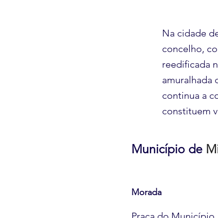
Na cidade de
concelho, co
reedificada n
amuralhada d
continua a c
constituem v
Município de
Mi
Morada
Praça do Município,