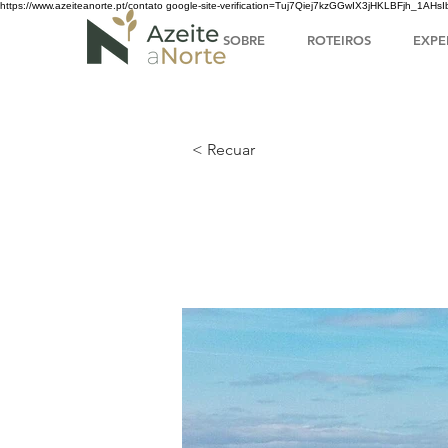
https://www.azeiteanorte.pt/contato
google-site-verification=Tuj7Qiej7kzGGwIX3jHKLBFjh_1A
SOBRE
ROTEIROS
EXPE
< Recuar