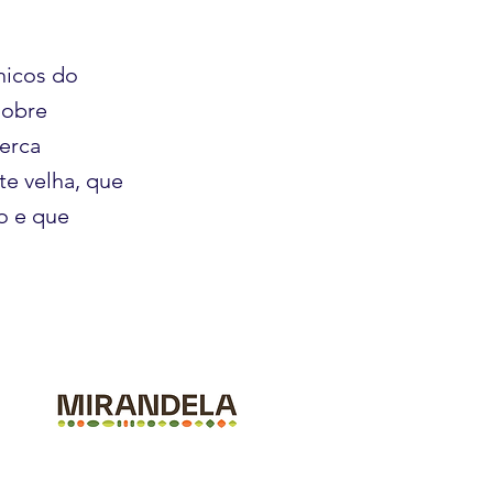
nicos do
nobre
cerca
te velha, que
o e que