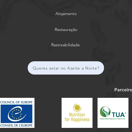
Alojamento
Restauração
Rastreabilidade
Queres estar no Azeite a Norte?
Parceir