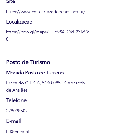
Site
https://www.cm-carrazedadeansiaes.pt/
Localização
https://goo.gl/maps/UUo9S4FQkE2XicVk
8
Posto de Turismo
Morada Posto de Turismo
Praça do CITICA,
5140-085
- Carrazeda
de Ansiães
Telefone
278098507
E-mail
lit@cmca.pt