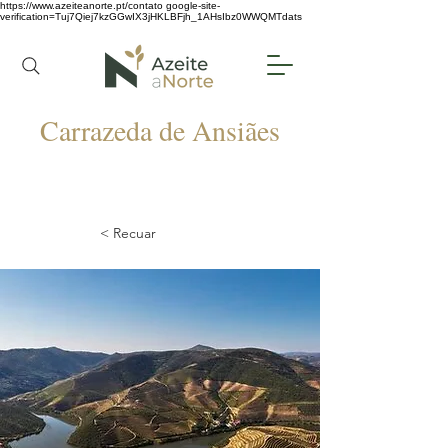
https://www.azeiteanorte.pt/contato
google-site-
verification=Tuj7Qiej7kzGGwIX3jHKLBFjh_1AHsIbz0WWQMTdats
Carrazeda de Ansiães
< Recuar