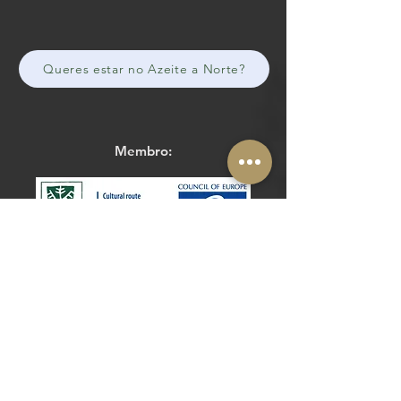
Queres estar no Azeite a Norte?
Membro:
The Routes of the Olive Tree
Cultural Route of the Council of Europe
@routesolivetree
#routesoftheolivetree
Website
Facebook
Parceiros Estratégicos e Operacionais