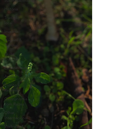
Sustentabilidade
História
Tradição
local
Inverno
Viagem &
Turismo
Guias
Práticos
Experiências
Azeite
Pronto a
Reservar
Gastronomia
com Raízes
Olhar
Internacional
Wellness &