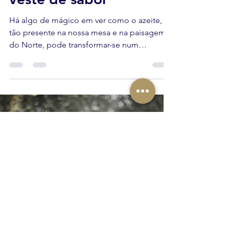
Azeite a Norte
29 de out. de 2025
3 min de leitura
Azeites aromatizados:
quando o azeite se
veste de sabor
Há algo de mágico em ver como o azeite,
tão presente na nossa mesa e na paisagem
do Norte, pode transformar-se num
ingrediente novo apenas com um toque de
imaginação. Aromatizar azeite é, de certa
forma, prolongar o trabalho do olival — dar-