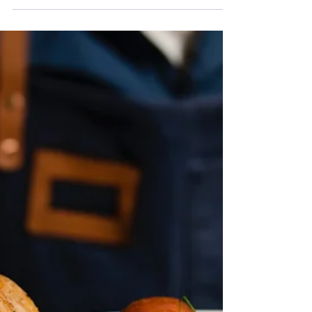
gerações do que conseguimos contar.
Árvores que estavam aqui quando os
romanos chegaram, que sobreviveram às
invasões bárbaras, aos mouros, à peste-
negra, às guerras e às secas.