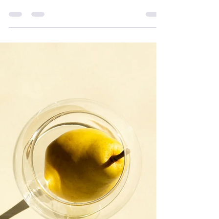
Azeite a Norte
1 de nov. de 2025
3 min de leitura
Novembro no Olival: o
som das varas e o
perfume do azeite novo
🫒 Novembro é o mês em que o olival ganha
som, aroma e cor. As varas tocam os ramos,
o lagar acende-se, e o azeite novo chega à
mesa. Descobre o que acontece agora no
norte de Portugal — novo post no blog
Azeite a Norte.