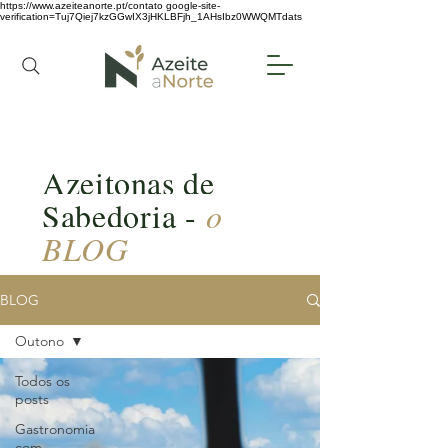
https://www.azeiteanorte.pt/contato
google-site-
verification=Tuj7Qiej7kzGGwIX3jHKLBFjh_1AHsIbz0WWQMTdats
Azeitonas de
Sabedoria -
o
BLOG
BLOG
Outono
Todos os
posts
Gastronomia
com