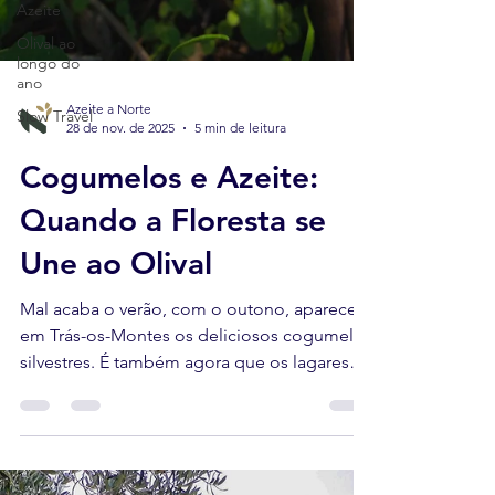
Azeite
Olival ao
longo do
ano
Slow Travel
Azeite a Norte
28 de nov. de 2025
5 min de leitura
Cogumelos e Azeite:
Quando a Floresta se
Une ao Olival
Mal acaba o verão, com o outono, aparecem
em Trás-os-Montes os deliciosos cogumelos
silvestres. É também agora que os lagares
começam a trabalhar, transformando
azeitona em azeite novo.