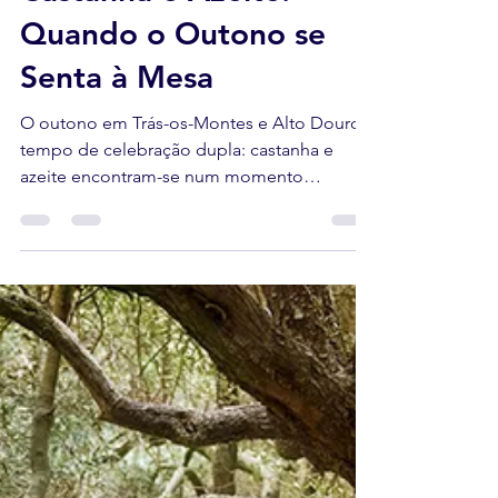
M. Araújo
11 de nov. de 2025
3 min de leitura
Castanha e Azeite:
Quando o Outono se
Senta à Mesa
O outono em Trás-os-Montes e Alto Douro é
tempo de celebração dupla: castanha e
azeite encontram-se num momento
especial, símbolo de identidade, tradição e
partilha, realçando o sabor autêntico da
terra. O texto explora gestos simples e
criativos de união entre os dois produtos –