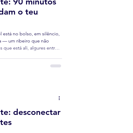
te: 90 minutos
dam o teu
 está no bolso, em silêncio,
a — um ribeiro que não
que está ali, algures entre
 xisto range sob os teus pés.
te: desconectar
tes