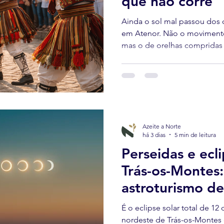
que não corre
a com Raízes
Olhar Internacional
Wellness & Azeite
Ol
Ainda o sol mal passou dos
em Atenor. Não o moviment
mas o de orelhas compridas 
quando alguém se aproxima 
Miranda acordam devagar, c
Azeite a Norte
há 3 dias
5 min de leitura
Perseidas e ecl
Trás-os-Montes:
astroturismo d
2026
É o eclipse solar total de 12
nordeste de Trás-os-Montes 