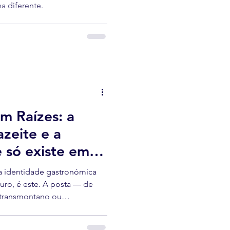
a diferente.
m Raízes: a
azeite e a
 só existe em
a identidade gastronómica
uro, é este. A posta — de
o transmontano ou
egião — não é apenas um