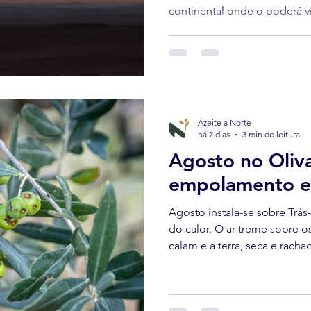
continental onde o poderá vi
que se seguem, o mesmo terr
outra forma: as Perseidas, a
do ano.
Azeite a Norte
há 7 dias
3 min de leitura
Agosto no Oliva
empolamento e 
Agosto instala-se sobre Trá
do calor. O ar treme sobre os 
calam e a terra, seca e racha
raízes fundas das oliveiras c
moldado o fruto com o seu 
sem alarido, se decide grand