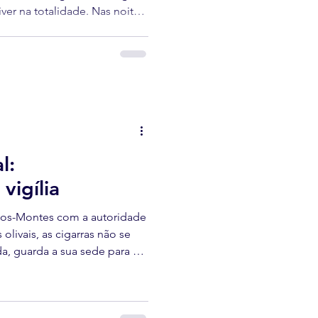
ver na totalidade. Nas noites
itório devolve o céu de
 mais famosa chuva de estrelas
l:
vigília
s-os-Montes com a autoridade
olivais, as cigarras não se
da, guarda a sua sede para as
entenárias. Depois de julho ter
calor, chega o mês em que,
e parte da colheita que virá.