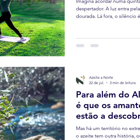
Imagina acordar numa quint
despertador. A luz entra pela
dourada. Lá fora, o silêncio
vento nas oliveiras.
Azeite a Norte
22 de jul.
3 min de leitura
Para além do A
é que os amant
estão a descobr
olivoturismo e
Mas há um território no ext
o azeite tem outra história, o