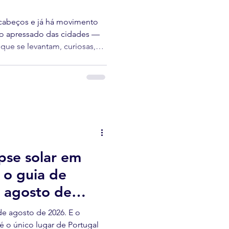
ival ao longo do ano
 cabeços e já há movimento
o apressado das cidades —
que se levantam, curiosas,
da cerca. Os burros de
omo quase tudo no planalto.
ipse solar em
 o guia de
e agosto de
 de agosto de 2026. E o
é o único lugar de Portugal