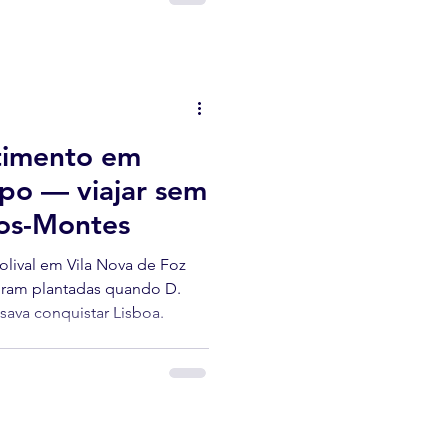
timento em
po — viajar sem
-os-Montes
lival em Vila Nova de Foz
foram plantadas quando D.
ava conquistar Lisboa.