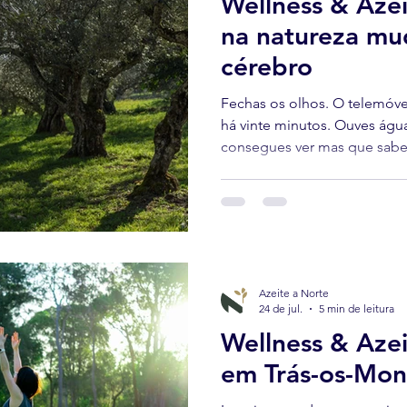
Wellness & Azei
na natureza mu
cérebro
Fechas os olhos. O telemóvel
há vinte minutos. Ouves águ
consegues ver mas que sabes 
os freixos. O chão de terra e
Azeite a Norte
24 de jul.
5 min de leitura
Wellness & Azei
em Trás-os-Mon