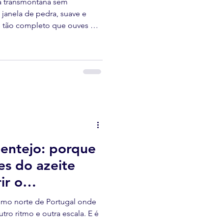
a transmontana sem
 janela de pedra, suave e
 é tão completo que ouves o
lentejo: porque
es do azeite
ir o
m Trás-os-Montes
remo norte de Portugal onde
utro ritmo e outra escala. E é