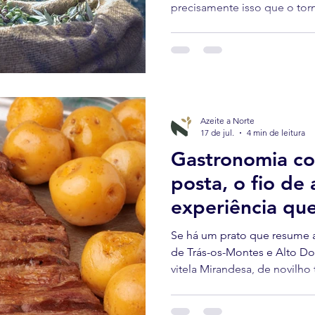
precisamente isso que o torn
Azeite a Norte
17 de jul.
4 min de leitura
Gastronomia co
posta, o fio de 
experiência que
Trás-os-Montes
Se há um prato que resume 
de Trás-os-Montes e Alto Do
vitela Mirandesa, de novilh
simplesmente de carne da r
prato.