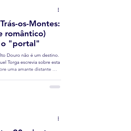
Trás-os-Montes:
(e romântico)
 o "portal"
lto Douro não é um destino.
uel Torga escrevia sobre esta
bre uma amante distante —
a é parte inseparável do