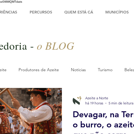
HsIbz0WWQMTdats
RIÊNCIAS
PERCURSOS
QUEM ESTÁ CÁ
MUNICÍPIOS
o BLOG
edoria -
eite
Produtores de Azeite
Notícias
Turismo
Bele
rte
Olivoturismo
Oliveira
Outono
Parceiros
Azeite a Norte
há 19 horas
5 min de leitura
Devagar, na Ter
verno
Viagem & Turismo
Guias Práticos
Experiências
o burro, o azei