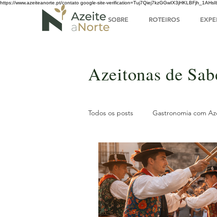
https://www.azeiteanorte.pt/contato
google-site-verification=Tuj7Qiej7kzGGwIX3jHKLBFjh_1A
SOBRE
ROTEIROS
EXPE
Azeitonas de Sab
Todos os posts
Gastronomia com Az
Posts de Blog
Tesouros do No
História
Tradição local
In