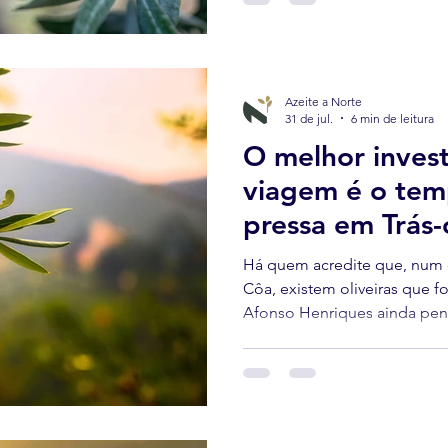
Azeite a Norte
31 de jul.
6 min de leitura
O melhor inves
viagem é o tem
pressa em Trás
Há quem acredite que, num o
Côa, existem oliveiras que 
Afonso Henriques ainda pens