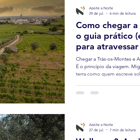
Azeite a Norte
29 de jul.
6 min de leitura
Como chegar a 
o guia prático 
para atravessar
Chegar a Trás-os-Montes e A
É o princípio da viagem. Mig
terra como quem escreve so
sabendo que a viagem até el
encontro.
Azeite a Norte
27 de jul.
7 min de leitura