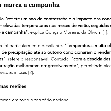
o marca a campanha
ão 
"reflete um ano de contrassafra e o impacto das con
 — elevadas temperaturas nos meses de verão, seguidas 
e a campanha"
, explica Gonçalo Moreira, da Olivum [1].
 foi particularmente desafiante. 
"Temperaturas muito el
 de precipitação até ao outono condicionaram o rendim
as"
, refere o responsável. Contudo, 
"com a descida das 
extração melhoraram progressivamente"
, permitindo alc
isões iniciais [2].
nas regiões
forme em todo o território nacional: