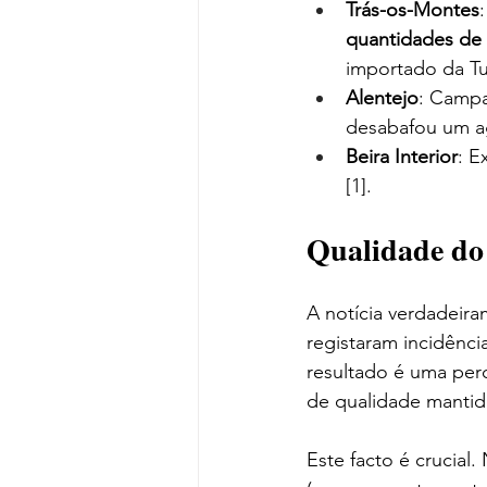
Trás-os-Montes
quantidades de 
importado da Tun
Alentejo
: Campa
desabafou um agr
Beira Interior
: E
[1].
Qualidade do 
A notícia verdadeira
registaram incidênc
resultado é uma perc
de qualidade mantid
Este facto é crucial