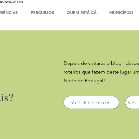
HsIbz0WWQMTdats
RIÊNCIAS
PERCURSOS
QUEM ESTÁ CÁ
MUNICÍPIOS
Depois de visitares o blog - descob
roteiros que fazem deste lugar u
Norte de Portugal!
is?
Ver Roteiros
Ver