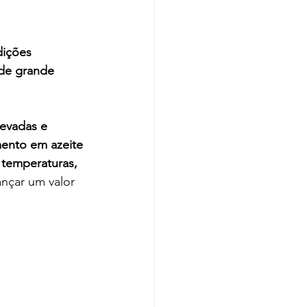
dições 
de grande 
evadas e 
ento em azeite 
temperaturas, 
ançar um valor 