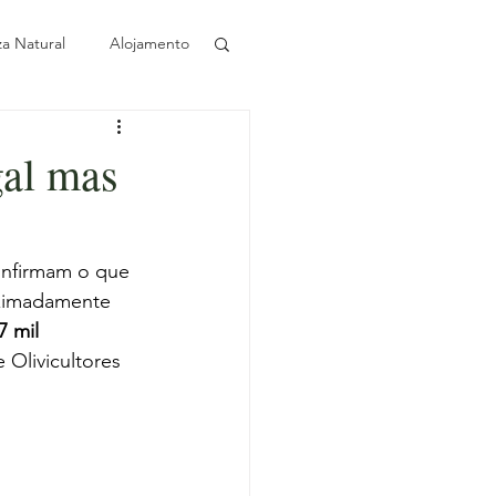
za Natural
Alojamento
Sustentabilidade
gal mas
Azeite
onfirmam o que 
oximadamente 
ival ao longo do ano
 mil 
Olivicultores 