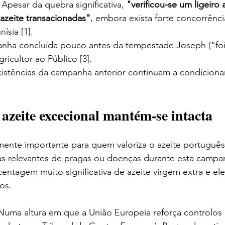
: Apesar da quebra significativa, 
"verificou-se um ligeiro
azeite transacionadas"
, embora exista forte concorrênci
ísia [1].
nha concluída pouco antes da tempestade Joseph ("foi 
icultor ao Público [3].
xistências da campanha anterior continuam a condicion
azeite excecional mantém-se intacta
mente importante para quem valoriza o azeite português
ias relevantes de pragas ou doenças durante esta campa
entagem muito significativa de azeite virgem extra e e
os.
. Numa altura em que a União Europeia reforça controlos