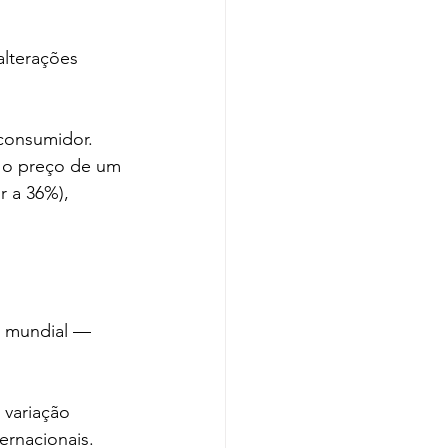
lterações 
consumidor. 
 o preço de um 
r a 36%), 
 mundial — 
variação 
ernacionais.