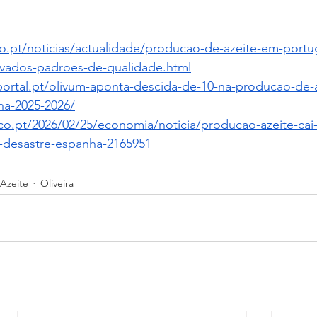
.pt/noticias/actualidade/producao-de-azeite-em-portug
evados-padroes-de-qualidade.html
ortal.pt/olivum-aponta-descida-de-10-na-producao-de-
ha-2025-2026/
co.pt/2026/02/25/economia/noticia/producao-azeite-cai-
desastre-espanha-2165951
Azeite
Oliveira