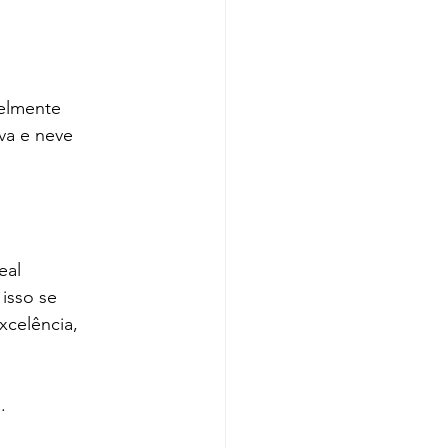
elmente 
va e neve 
eal 
isso se 
xcelência, 
.