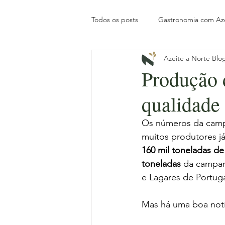
Todos os posts
Gastronomia com Az
Azeite a Norte Blo
Posts de Blog
Tesouros do No
Produção 
qualidade
História
Tradição local
In
Os números da campa
muitos produtores já
Pronto a Reservar
Gastronomi
160 mil toneladas de
toneladas
 da campan
e Lagares de Portugal
Slow Travel
Mas há uma boa notíc