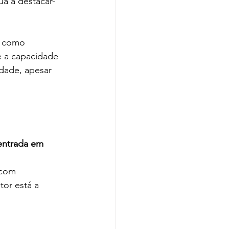
ua a destacar-
l como 
 e a capacidade 
idade, apesar 
entrada em 
 com 
tor está a 