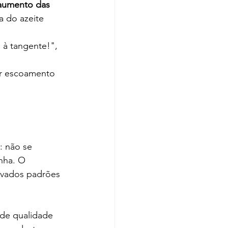
 aumento das 
a do azeite 
à tangente!", 
ar escoamento 
: não se 
nha. O 
levados padrões 
 de qualidade 