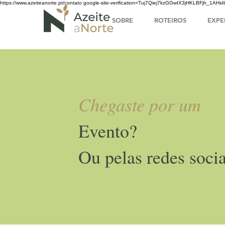
https://www.azeiteanorte.pt/contato
google-site-verification=Tuj7Qiej7kzGGwIX3jHKLBFjh_1A
SOBRE
ROTEIROS
EXPE
Chegaste por um
Evento?
Ou pelas redes socia