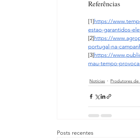
Referências
[1]
https://www.tempo
estao-garantidos-el
[2]
https://www.agrop
portugal-na-campan
[3]
https://www.publi
mau-tempo-provoca-
Notícias
Produtores de 
Posts recentes