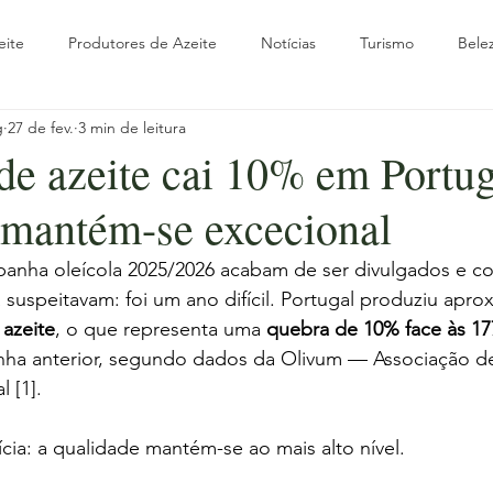
eite
Produtores de Azeite
Notícias
Turismo
Bele
g
27 de fev.
3 min de leitura
rte
Olivoturismo
Oliveira
Outono
Parceiros
de azeite cai 10% em Portu
 mantém-se excecional
verno
Viagem & Turismo
Guias Práticos
Experiências
nha oleícola 2025/2026 acabam de ser divulgados e c
 suspeitavam: foi um ano difícil. Portugal produziu apr
a com Raízes
Olhar Internacional
Wellness & Azeite
Ol
 azeite
, o que representa uma 
quebra de 10% face às 177
ha anterior, segundo dados da Olivum — Associação de 
 [1].
ia: a qualidade mantém-se ao mais alto nível.