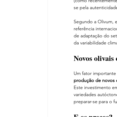
(como recentemente a
se pela autenticidad
Segundo a Olivum, e
referência internacio
de adaptação do seto
da variabilidade climá
Novos olivai
Um fator importante
produção de novos o
Este investimento e
variedades autóctone
preparar-se para o 
E os preços?