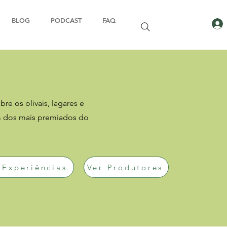
BLOG
PODCAST
FAQ
re os olivais, lagares e
m dos mais premiados do
 Experiências
Ver Produtores