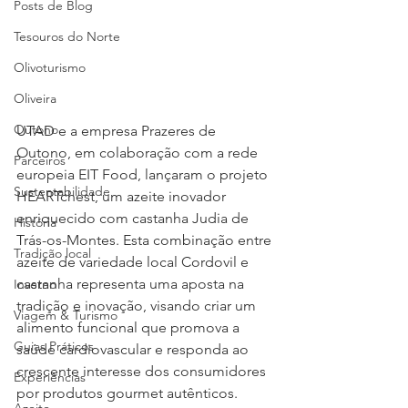
Posts de Blog
Tesouros do Norte
Olivoturismo
Oliveira
Outono
UTAD e a empresa Prazeres de 
Outono, em colaboração com a rede 
Parceiros
europeia EIT Food, lançaram o projeto 
Sustentabilidade
HEARTchest, um azeite inovador 
enriquecido com castanha Judia de 
História
Trás-os-Montes. Esta combinação entre 
Tradição local
azeite de variedade local Cordovil e 
castanha representa uma aposta na 
Inverno
tradição e inovação, visando criar um 
Viagem & Turismo
alimento funcional que promova a 
Guias Práticos
saúde cardiovascular e responda ao 
crescente interesse dos consumidores 
Experiências
por produtos gourmet autênticos. 