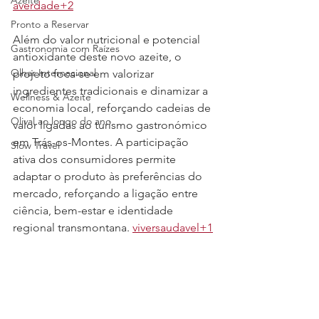
Azeite
averdade+2
Pronto a Reservar
Além do valor nutricional e potencial 
Gastronomia com Raízes
antioxidante deste novo azeite, o 
Olhar Internacional
projeto foca-se em valorizar 
ingredientes tradicionais e dinamizar a 
Wellness & Azeite
economia local, reforçando cadeias de 
Olival ao longo do ano
valor ligadas ao turismo gastronómico 
em Trás-os-Montes. A participação 
Slow Travel
ativa dos consumidores permite 
adaptar o produto às preferências do 
mercado, reforçando a ligação entre 
ciência, bem-estar e identidade 
regional transmontana. 
viversaudavel+1