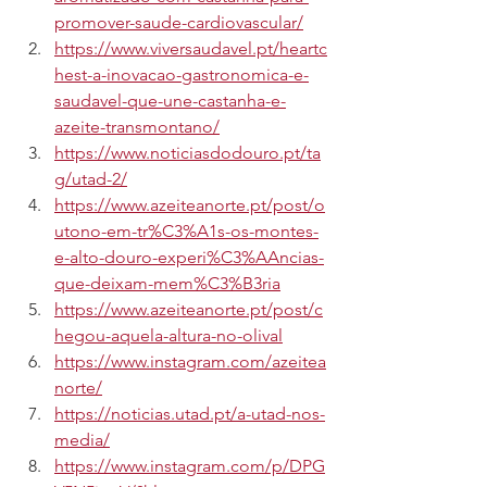
promover-saude-cardiovascular/
https://www.viversaudavel.pt/heartc
hest-a-inovacao-gastronomica-e-
saudavel-que-une-castanha-e-
azeite-transmontano/
https://www.noticiasdodouro.pt/ta
g/utad-2/
https://www.azeiteanorte.pt/post/o
utono-em-tr%C3%A1s-os-montes-
e-alto-douro-experi%C3%AAncias-
que-deixam-mem%C3%B3ria
https://www.azeiteanorte.pt/post/c
hegou-aquela-altura-no-olival
https://www.instagram.com/azeitea
norte/
https://noticias.utad.pt/a-utad-nos-
media/
https://www.instagram.com/p/DPG