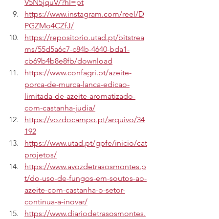
V5N5jquV/?hl=pt
https://www.instagram.com/reel/D
PGZMo4CZfJ/
https://repositorio.utad.pt/bitstrea
ms/55d5a6c7-c84b-4640-bda1-
cb69b4b8e8fb/download
https://www.confagri.pt/azeite-
porca-de-murca-lanca-edicao-
limitada-de-azeite-aromatizado-
com-castanha-judia/
https://vozdocampo.pt/arquivo/34
192
https://www.utad.pt/gpfe/inicio/cat
projetos/
https://www.avozdetrasosmontes.p
t/do-uso-de-fungos-em-soutos-ao-
azeite-com-castanha-o-setor-
continua-a-inovar/
https://www.diariodetrasosmontes.