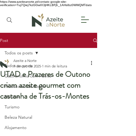
https://www.azeiteanorte.pt/contato
google-site-
verification=Tuj7Qiej7kzGGwIX3jHKLBFjh_1AHsIbz0WWQMTdats
Post
Todos os posts
Azeite a Norte
Todos os posts
7 de out. de 2025
1 min de leitura
UTAD e Prazeres de Outono
Gastronomia com Azeite
criam azeite gourmet com
Produtores de Azeite
castanha de Trás-os-Montes
Notícias
Turismo
Beleza Natural
Alojamento