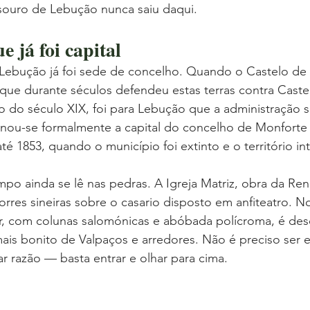
souro de Lebução nunca saiu daqui.
 já foi capital
ebução já foi sede de concelho. Quando o Castelo de
a que durante séculos defendeu estas terras contra Castel
 do século XIX, foi para Lebução que a administração se
rnou-se formalmente a capital do concelho de Monforte 
té 1853, quando o município foi extinto e o território i
po ainda se lê nas pedras. A Igreja Matriz, obra da Re
orres sineiras sobre o casario disposto em anfiteatro. No 
r, com colunas salomónicas e abóbada polícroma, é desc
is bonito de Valpaços e arredores. Não é preciso ser e
ar razão — basta entrar e olhar para cima.