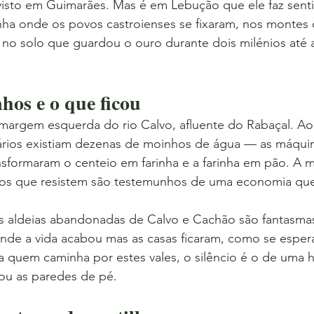
visto em Guimarães. Mas é em Lebução que ele faz sent
a onde os povos castroienses se fixaram, nos montes
s, no solo que guardou o ouro durante dois milénios até
hos e o que ficou
margem esquerda do rio Calvo, afluente do Rabaçal. Ao
utários existiam dezenas de moinhos de água — as máqui
nsformaram o centeio em farinha e a farinha em pão. A ma
 os que resistem são testemunhos de uma economia que
s aldeias abandonadas de Calvo e Cachão são fantasma
onde a vida acabou mas as casas ficaram, como se espe
a quem caminha por estes vales, o silêncio é o de uma hi
ou as paredes de pé.