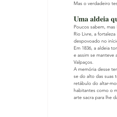
Mas o verdadeiro te
Uma aldeia que
Poucos sabem, mas L
Rio Livre, a fortalez
despovoado no início
Em 1836, a aldeia to
e assim se manteve a
Valpaços.
A memória desse tem
se do alto das suas t
retábulo do altar-mo
habitantes como o ma
arte sacra para lhe d