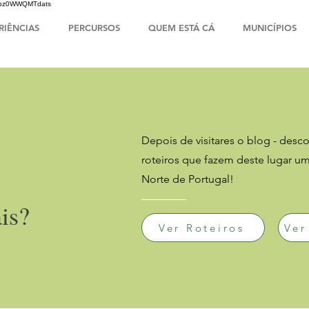
HsIbz0WWQMTdats
RIÊNCIAS
PERCURSOS
QUEM ESTÁ CÁ
MUNICÍPIOS
Depois de visitares o blog - descob
roteiros que fazem deste lugar u
Norte de Portugal!
is?
Ver Roteiros
Ver