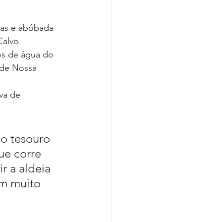
cas e abóbada 
Calvo.
os de água do 
 de Nossa 
va de 
o tesouro 
ue corre 
r a aldeia 
em muito 