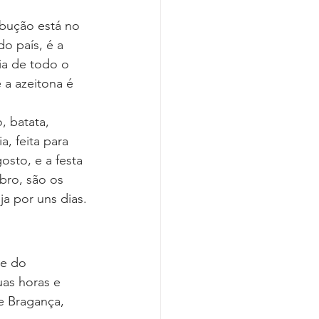
bução está no 
o país, é a 
ia de todo o 
 a azeitona é 
, batata, 
, feita para 
sto, e a festa 
ro, são os 
a por uns dias.
e do 
uas horas e 
e Bragança, 