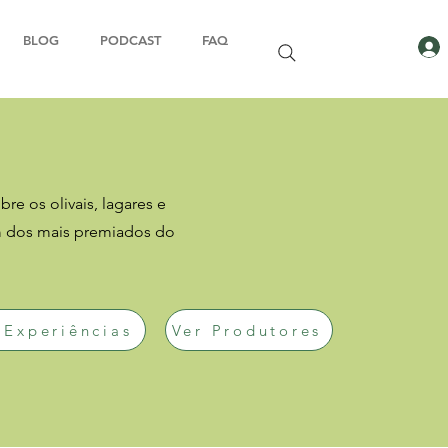
BLOG
PODCAST
FAQ
re os olivais, lagares e
m dos mais premiados do
 Experiências
Ver Produtores