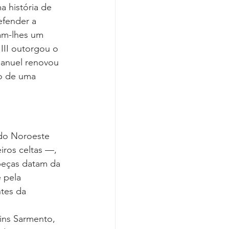
 história de 
efender a 
am-lhes um 
III outorgou o 
 Manuel renovou 
so de uma 
do Noroeste 
iros celtas —, 
peças datam da 
 pela 
ntes da 
ins Sarmento, 