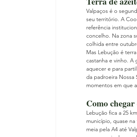
Terra de azeit
Valpaços é o segund
seu território. A Co
referência instituc
concelho. Na zona su
colhida entre outub
Mas Lebução é terra 
castanha e vinho. A 
aquecer e para parti
da padroeira Nossa
momentos em que a a
Como chegar e
Lebução fica a 25 k
município, quase na 
meia pela A4 até Val