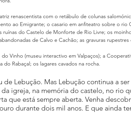
hora.
Matriz renascentista com o retábulo de colunas salomóni
nto ao Emigrante; o casario em anfiteatro sobre o rio 
s ruínas do Castelo de Monforte de Rio Livre; os moinh
s abandonadas de Calvo e Cachão; as gravuras rupestres
 do Vinho (museu interactivo em Valpaços); a Cooperati
via do Rabaçal; os lagares cavados na rocha.
u de Lebução. Mas Lebução continua a ser 
da igreja, na memória do castelo, no rio q
ta que está sempre aberta. Venha descobri
uro durante dois mil anos. E que ainda t