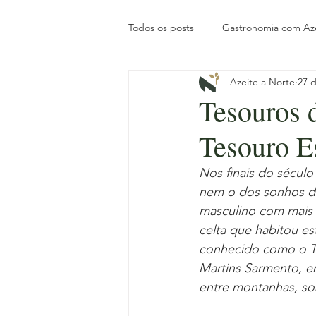
Todos os posts
Gastronomia com Az
Azeite a Norte
27 d
Posts de Blog
Tesouros do No
Tesouros 
Tesouro E
História
Tradição local
In
Nos finais do sécul
nem o dos sonhos do
Pronto a Reservar
Gastronomi
masculino com mais 
celta que habitou es
conhecido como o Te
Slow Travel
Martins Sarmento, e
entre montanhas, so