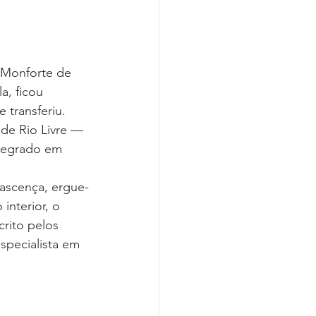
 Monforte de 
a, ficou 
 transferiu. 
de Rio Livre — 
ntegrado em 
nascença, ergue-
interior, o 
rito pelos 
specialista em 