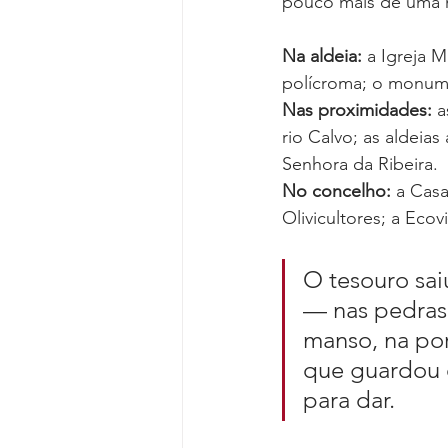
pouco mais de uma 
Na aldeia: 
a Igreja 
polícroma; o monume
Nas proximidades: 
a
rio Calvo; as aldeia
Senhora da Ribeira.
No concelho: 
a Casa
Olivicultores; a Eco
O tesouro sai
— nas pedras 
manso, na por
que guardou o
para dar.