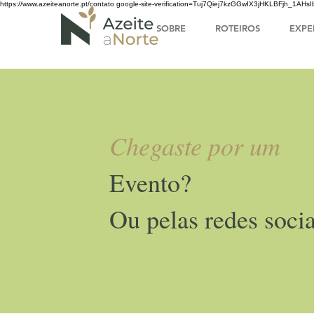
https://www.azeiteanorte.pt/contato
google-site-verification=Tuj7Qiej7kzGGwIX3jHKLBFjh_1A
SOBRE
ROTEIROS
EXPE
Chegaste por um
Evento?
Ou pelas redes socia