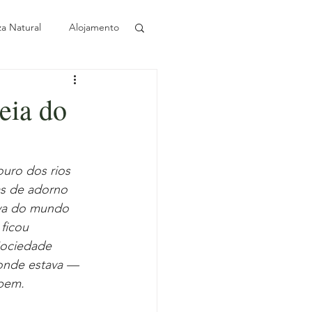
za Natural
Alojamento
Sustentabilidade
eia do
Azeite
uro dos rios 
s de adorno 
ival ao longo do ano
iva do mundo 
ficou 
Sociedade 
onde estava — 
 bem.