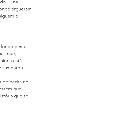
ido — na 
 onde ergueram 
 alguém o 
 longo deste 
nas que, 
ioria está 
 sustentou 
s de pedra no 
rassem que 
stória que se 