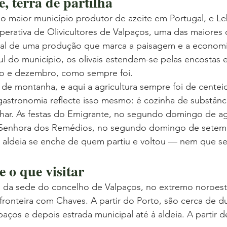
e, terra de partilha
o maior município produtor de azeite em Portugal, e Le
operativa de Olivicultores de Valpaços, uma das maiores d
ional de uma produção que marca a paisagem e a econom
l do município, os olivais estendem-se pelas encostas e
ro e dezembro, como sempre foi.
de montanha, e aqui a agricultura sempre foi de centeio
gastronomia reflecte isso mesmo: é cozinha de substância
lhar. As festas do Emigrante, no segundo domingo de ago
 Senhora dos Remédios, no segundo domingo de setemb
ldeia se enche de quem partiu e voltou — nem que sej
 o que visitar
m da sede do concelho de Valpaços, no extremo noroest
fronteira com Chaves. A partir do Porto, são cerca de d
paços e depois estrada municipal até à aldeia. A partir d