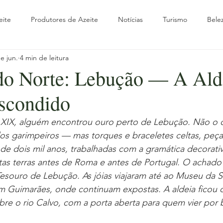
eite
Produtores de Azeite
Notícias
Turismo
Bele
e jun.
4 min de leitura
rte
Olivoturismo
Oliveira
Outono
Parceiros
do Norte: Lebução — A Ald
scondido
verno
Viagem & Turismo
Guias Práticos
Experiências
o XIX, alguém encontrou ouro perto de Lebução. Não o o
s garimpeiros — mas torques e braceletes celtas, peça
a com Raízes
Olhar Internacional
Wellness & Azeite
Ol
de dois mil anos, trabalhadas com a gramática decorat
tas terras antes de Roma e antes de Portugal. O achado 
souro de Lebução. As jóias viajaram até ao Museu da 
m Guimarães, onde continuam expostas. A aldeia ficou 
bre o rio Calvo, com a porta aberta para quem vier por