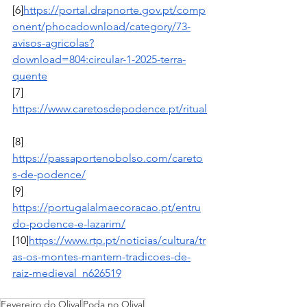
[6]
https://portal.drapnorte.gov.pt/comp
onent/phocadownload/category/73-
avisos-agricolas?
download=804:circular-1-2025-terra-
quente
[7] 
https://www.caretosdepodence.pt/ritual
[8] 
https://passaportenobolso.com/careto
s-de-podence/
[9] 
https://portugalalmaecoracao.pt/entru
do-podence-e-lazarim/
[10]
https://www.rtp.pt/noticias/cultura/tr
as-os-montes-mantem-tradicoes-de-
raiz-medieval_n626519
Fevereiro do Olival
Poda no Olival