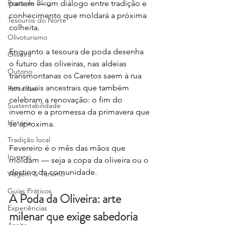
Posts de Blog
partem — um diálogo entre tradição e 
conhecimento que moldará a próxima 
Tesouros do Norte
colheita.
Olivoturismo
Enquanto a tesoura de poda desenha 
Oliveira
o futuro das oliveiras, nas aldeias 
Outono
transmontanas os Caretos saem à rua 
em rituais ancestrais que também 
Parceiros
celebram a renovação: o fim do 
Sustentabilidade
inverno e a promessa da primavera que 
História
se aproxima.
Tradição local
Fevereiro é o mês das mãos que 
Inverno
moldam — seja a copa da oliveira ou o 
destino da comunidade.
Viagem & Turismo
Guias Práticos
A Poda da Oliveira: arte 
Experiências
milenar que exige sabedoria