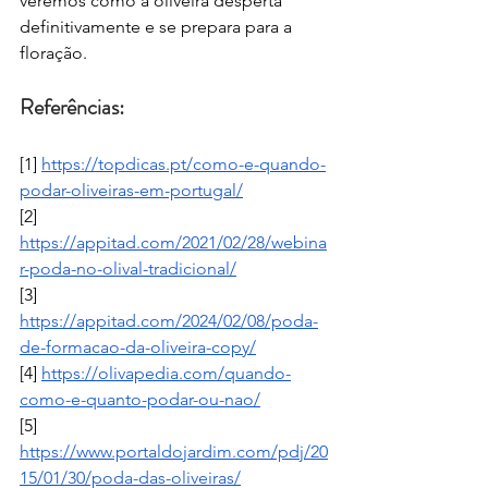
veremos como a oliveira desperta 
definitivamente e se prepara para a 
floração.
Referências:
[1] 
https://topdicas.pt/como-e-quando-
podar-oliveiras-em-portugal/
[2] 
https://appitad.com/2021/02/28/webina
r-poda-no-olival-tradicional/
[3] 
https://appitad.com/2024/02/08/poda-
de-formacao-da-oliveira-copy/
[4] 
https://olivapedia.com/quando-
como-e-quanto-podar-ou-nao/
[5] 
https://www.portaldojardim.com/pdj/20
15/01/30/poda-das-oliveiras/