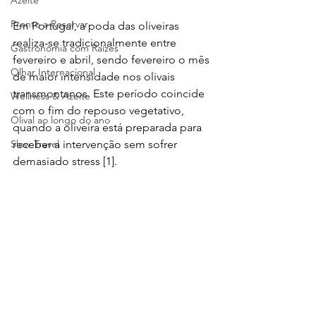
Azeite
Pronto a Reservar
Em Portugal, a poda das oliveiras 
realiza-se tradicionalmente entre 
Gastronomia com Raízes
fevereiro e abril, sendo fevereiro o mês 
Olhar Internacional
de maior intensidade nos olivais 
transmontanos. Este período coincide 
Wellness & Azeite
com o fim do repouso vegetativo, 
Olival ao longo do ano
quando a oliveira está preparada para 
Slow Travel
receber a intervenção sem sofrer 
demasiado stress [1].