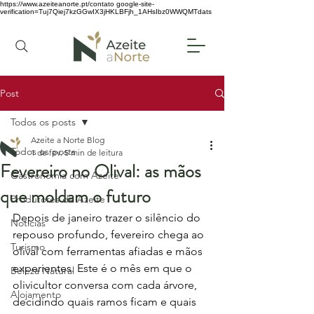
https://www.azeiteanorte.pt/contato
google-site-
verification=Tuj7Qiej7kzGGwIX3jHKLBFjh_1AHsIbz0WWQMTdats
Post
Todos os posts
Azeite a Norte Blog
Todos os posts
1 de fev.
5 min de leitura
Fevereiro no Olival: as mãos
Gastronomia com Azeite
que moldam o futuro
Produtores de Azeite
Depois de janeiro trazer o silêncio do 
Notícias
repouso profundo, fevereiro chega ao 
Turismo
olival com ferramentas afiadas e mãos 
experientes. Este é o mês em que o 
Beleza Natural
olivicultor conversa com cada árvore, 
Alojamento
decidindo quais ramos ficam e quais 