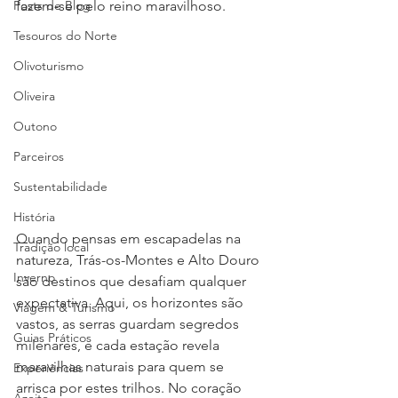
Posts de Blog
fazem-se pelo reino maravilhoso.
Tesouros do Norte
Olivoturismo
Oliveira
Outono
Parceiros
Sustentabilidade
História
Quando pensas em escapadelas na 
Tradição local
natureza, Trás-os-Montes e Alto Douro 
Inverno
são destinos que desafiam qualquer 
expectativa. Aqui, os horizontes são 
Viagem & Turismo
vastos, as serras guardam segredos 
Guias Práticos
milenares, e cada estação revela 
maravilhas naturais para quem se 
Experiências
arrisca por estes trilhos. No coração 