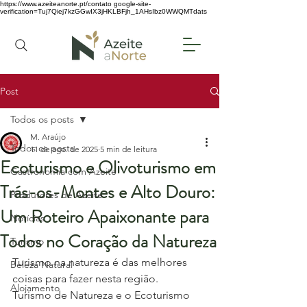
https://www.azeiteanorte.pt/contato
google-site-
verification=Tuj7Qiej7kzGGwIX3jHKLBFjh_1AHsIbz0WWQMTdats
Post
Todos os posts
M. Araújo
Todos os posts
11 de ago. de 2025
5 min de leitura
Ecoturismo e Olivoturismo em
Gastronomia com Azeite
Trás-os-Montes e Alto Douro:
Produtores de Azeite
Um Roteiro Apaixonante para
Notícias
Todos no Coração da Natureza
Turismo
Turismo na natureza é das melhores 
Beleza Natural
coisas para fazer nesta região.
Alojamento
Turismo de Natureza e o Ecoturismo 