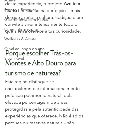
Azeite
desta experiência, o projeto 
Azeite a 
Pronto a Reservar
Norte
 encaixa-se na perfeição – mais 
do que azeite, é cultura, tradição e um 
Gastronomia com Raízes
convite a viver intensamente tudo o 
Olhar Internacional
que a terra oferece à tua curiosidade.
Wellness & Azeite
Olival ao longo do ano
Porque escolher Trás-os-
Slow Travel
Montes e Alto Douro para 
turismo de natureza?
Esta região distingue-se 
nacionalmente e internacionalmente 
pelo seu património natural, pela 
elevada percentagem de áreas 
protegidas e pela autenticidade das 
experiências que oferece. Não é só os 
parques ou reservas naturais – são 