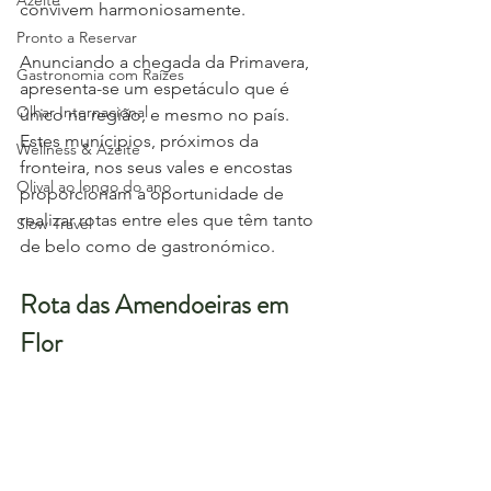
Azeite
convivem harmoniosamente.
Pronto a Reservar
Anunciando a chegada da Primavera, 
Gastronomia com Raízes
apresenta-se um espetáculo que é 
Olhar Internacional
único na região, e mesmo no país.
Estes munícipios, próximos da 
Wellness & Azeite
fronteira, nos seus vales e encostas 
Olival ao longo do ano
proporcionam a oportunidade de 
realizar rotas entre eles que têm tanto 
Slow Travel
de belo como de gastronómico.
Rota das Amendoeiras em 
Flor