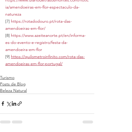
ia/amendoeiras-em-flor-espectaculo-da-
natureza
[7] 
https://rotadodouro.pt/rota-das-
amendoeiras-em-flor/
[8] 
https://www.azeiteanorte.pt/en/informa-
es-do-evento-e-registro/festa-da-
amendoeira-em-flor
[9] 
https://quilometroinfinito.com/rota-das-
amendoeiras-em-flor-portugal/
Turismo
Posts de Blog
Beleza Natural