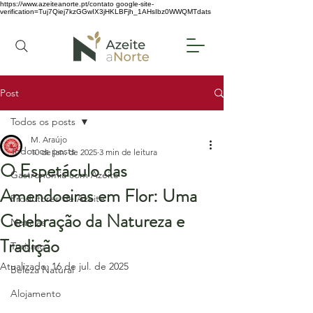
https://www.azeiteanorte.pt/contato
google-site-
verification=Tuj7Qiej7kzGGwIX3jHKLBFjh_1AHsIbz0WWQMTdats
Post
Todos os posts
M. Araújo
Todos os posts
10 de jan. de 2025
3 min de leitura
O Espetáculo das
Gastronomia com Azeite
Amendoeiras em Flor: Uma
Produtores de Azeite
Celebração da Natureza e
Notícias
Tradição
Turismo
Atualizado:
16 de jul. de 2025
Beleza Natural
Alojamento