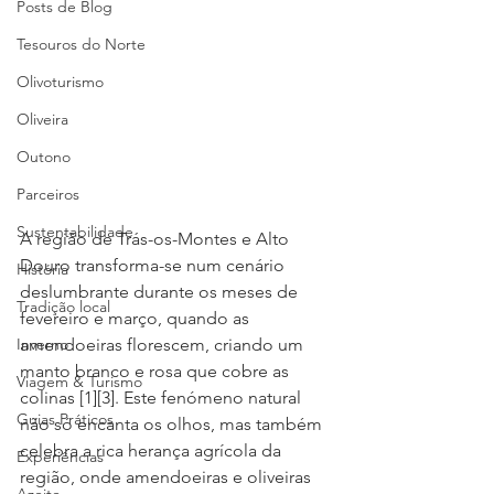
Posts de Blog
Tesouros do Norte
Olivoturismo
Oliveira
Outono
Parceiros
Sustentabilidade
A região de Trás-os-Montes e Alto 
Douro transforma-se num cenário 
História
deslumbrante durante os meses de 
Tradição local
fevereiro e março, quando as 
Inverno
amendoeiras florescem, criando um 
manto branco e rosa que cobre as 
Viagem & Turismo
colinas [1][3]. Este fenómeno natural 
Guias Práticos
não só encanta os olhos, mas também 
celebra a rica herança agrícola da 
Experiências
região, onde amendoeiras e oliveiras 