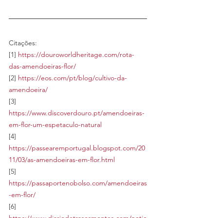
Citações:
[1] 
https://douroworldheritage.com/rota-
das-amendoeiras-flor/
[2] 
https://eos.com/pt/blog/cultivo-da-
amendoeira/
[3] 
https://www.discoverdouro.pt/amendoeiras-
em-flor-um-espetaculo-natural
[4] 
https://passearemportugal.blogspot.com/20
11/03/as-amendoeiras-em-flor.html
[5] 
https://passaportenobolso.com/amendoeiras
-em-flor/
[6] 
https://www.diariodetrasosmontes.com/notic