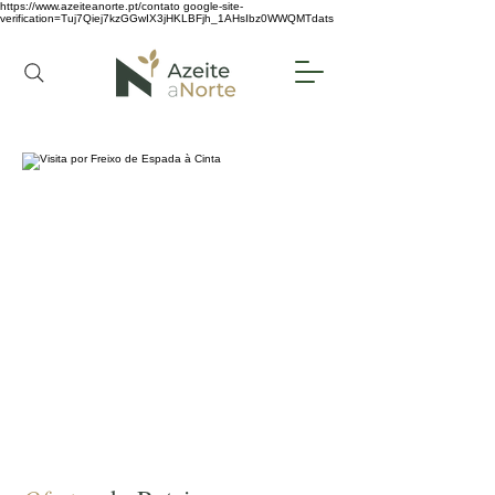
https://www.azeiteanorte.pt/contato
google-site-
verification=Tuj7Qiej7kzGGwIX3jHKLBFjh_1AHsIbz0WWQMTdats