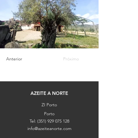
Anterior
Próximo
AZEITE A NORTE
ZI Porto
Porto
Tel:
(351) 929 075 128
info@azeiteanorte.com