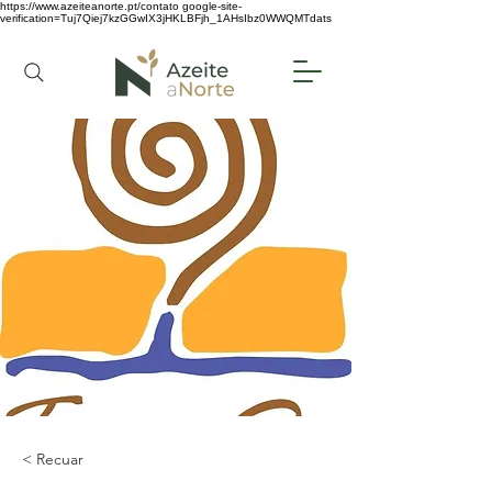
https://www.azeiteanorte.pt/contato
google-site-
verification=Tuj7Qiej7kzGGwIX3jHKLBFjh_1AHsIbz0WWQMTdats
< Recuar