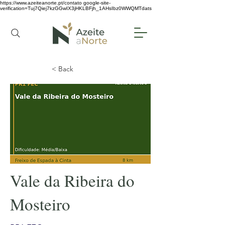
https://www.azeiteanorte.pt/contato
google-site-
verification=Tuj7Qiej7kzGGwIX3jHKLBFjh_1AHsIbz0WWQMTdats
< Back
Vale da Ribeira do
Mosteiro