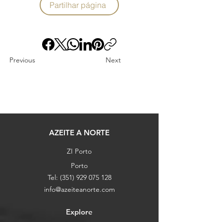
Partilhar página
Previous
Next
AZEITE A NORTE
ZI Porto
Porto
Tel:
(351) 929 075 128
info@azeiteanorte.com
Explore