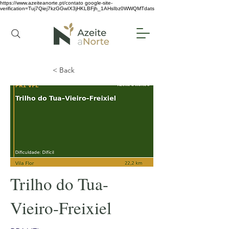
https://www.azeiteanorte.pt/contato
google-site-
verification=Tuj7Qiej7kzGGwIX3jHKLBFjh_1AHsIbz0WWQMTdats
< Back
Trilho do Tua-
Vieiro-Freixiel