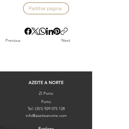
Partilhar página
Previous
Next
AZEITE A NORTE
ZI Porto
Porto
Tel:
(351) 929 075 128
info@azeiteanorte.com
Explore