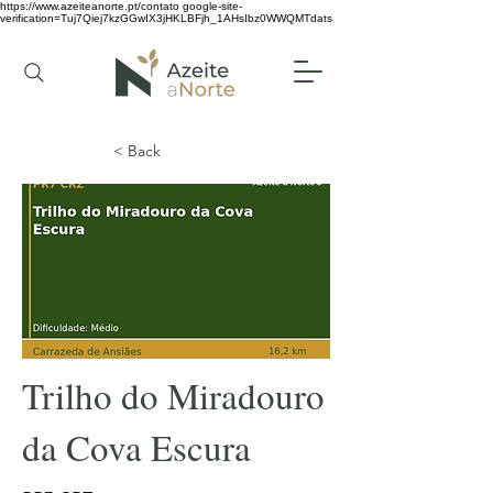
https://www.azeiteanorte.pt/contato
google-site-
verification=Tuj7Qiej7kzGGwIX3jHKLBFjh_1AHsIbz0WWQMTdats
< Back
Trilho do Miradouro
da Cova Escura