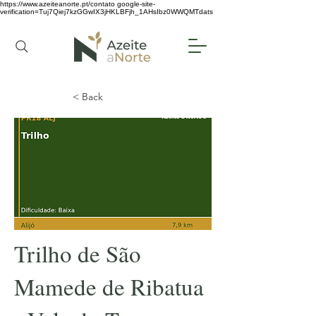
https://www.azeiteanorte.pt/contato
google-site-
verification=Tuj7Qiej7kzGGwIX3jHKLBFjh_1AHsIbz0WWQMTdats
< Back
Trilho de São
Mamede de Ribatua