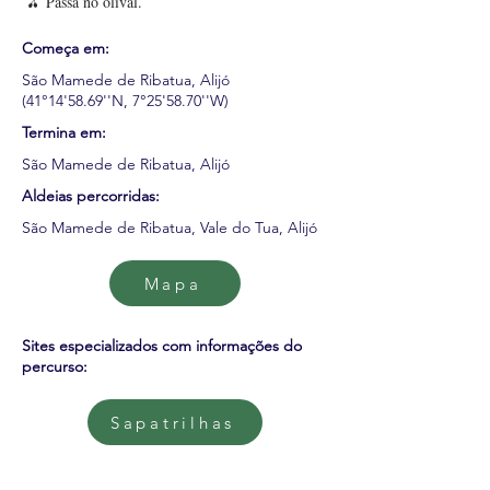
🫒 Passa no olival.
Começa em:
São Mamede de Ribatua, Alijó
(41°14'58.69''N, 7°25'58.70''W)
Termina em:
São Mamede de Ribatua, Alijó
Aldeias percorridas:
São Mamede de Ribatua, Vale do Tua, Alijó
Mapa
Sites especializados com informações do
percurso:
Sapatrilhas