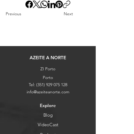
Previous
Next
AZEITE A NORTE
ZI Porto
Porto
Tel:
(351) 929 075 128
info@azeiteanorte.com
Explore
Blog
VideoCast