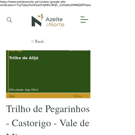
https://www.azeiteanorte.pt/contato
google-site-
verification=Tuj7Qiej7kzGGwIX3jHKLBFjh_1AHsIbz0WWQMTdats
< Back
Trilho de Pegarinhos
- Castorigo - Vale de