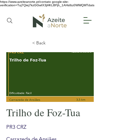
https://www.azeiteanorte.pt/contato
google-site-
verification=Tuj7Qiej7kzGGwIX3jHKLBFjh_1AHsIbz0WWQMTdats
< Back
Trilho de Foz-Tua
PR3 CRZ
Carrazeda de Ansiães