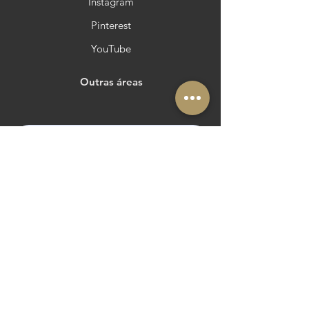
Instagram
Pinterest
YouTube
Outras áreas
Queres estar no Azeite a Norte?
Membro:
The Routes of the Olive Tree
Cultural Route of the Council of Europe