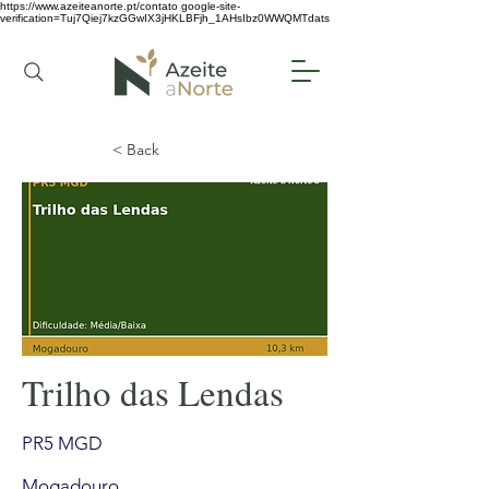
https://www.azeiteanorte.pt/contato
google-site-
verification=Tuj7Qiej7kzGGwIX3jHKLBFjh_1AHsIbz0WWQMTdats
< Back
Trilho das Lendas
PR5 MGD
Mogadouro