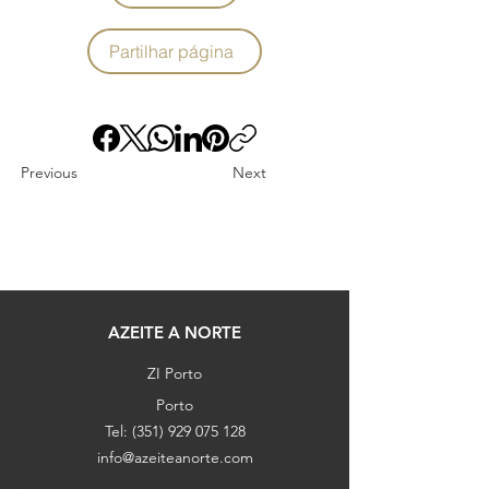
Partilhar página
Previous
Next
AZEITE A NORTE
ZI Porto
Porto
Tel:
(351) 929 075 128
info@azeiteanorte.com