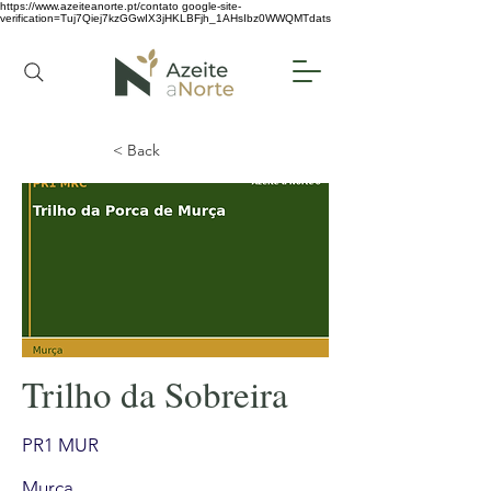
https://www.azeiteanorte.pt/contato
google-site-
verification=Tuj7Qiej7kzGGwIX3jHKLBFjh_1AHsIbz0WWQMTdats
< Back
Trilho da Sobreira
PR1 MUR
Murça