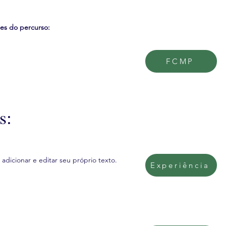
ões do percurso:
FCMP
s:
adicionar e editar seu próprio texto.
Experiência