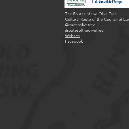
The Routes of the Olive Tree
Cultural Route of the Council of E
@routesolivetree
#routesoftheolivetree
Website
Facebook