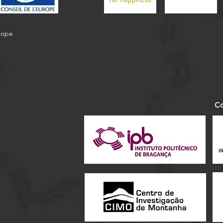
urope
Co