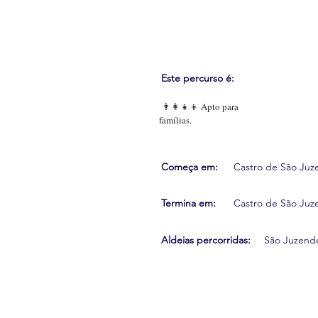
Este percurso é:
👨‍👩‍👧‍👦 Apto para
famílias.
Começa em:
Castro de São Juz
Termina em:
Castro de São Juz
Aldeias percorridas:
São Juzende