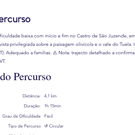
ercurso
dificuldade baixa com início e fim no Castro de São Juzende, em
sta privilegiada sobre a paisagem olivícola e o vale do Tuela. 
T). Adequado a famílias. ⚠️ Nota: trajecto detalhado a confir
VT.
 do Percurso
Distância:
4,1 km
Duração:
1h 15min
Grau de Dificuldade
Fácil
Tipo de Percurso
↺ Circular