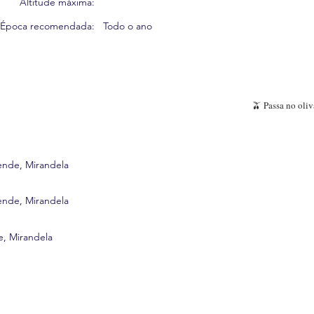
Altitude máxima:
Época recomendada:
Todo o ano
🫒 Passa no oliv
ende, Mirandela
ende, Mirandela
, Mirandela