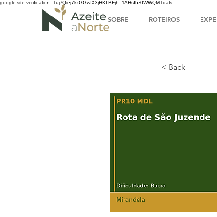
google-site-verification=Tuj7Qiej7kzGGwIX3jHKLBFjh_1AHsIbz0WWQMTdats
SOBRE
ROTEIROS
EXPE
< Back