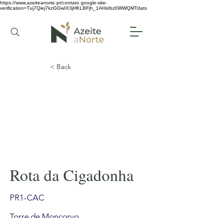
https://www.azeiteanorte.pt/contato
google-site-
verification=Tuj7Qiej7kzGGwIX3jHKLBFjh_1AHsIbz0WWQMTdats
< Back
Rota da Cigadonha
PR1-CAC
Torre de Moncorvo