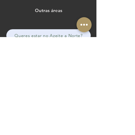
Outras áreas
Queres estar no Azeite a Norte?
Membro:
The Routes of the Olive Tree
Cultural Route of the Council of Europe
@routesolivetree
#routesoftheolivetree
Website
Facebook