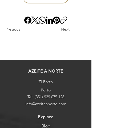
Previous
Next
AZEITE A NORTE
ZI Porto
Porto
Tel:
(351) 929 075 128
info@azeiteanorte.com
Explore
Blog