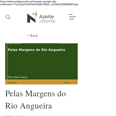
https://www.azeiteanorte.pt/contato
google-site-
verification=Tuj7Qiej7kzGGwIX3jHKLBFjh_1AHsIbz0WWQMTdats
< Back
Pelas Margens do
Rio Angueira