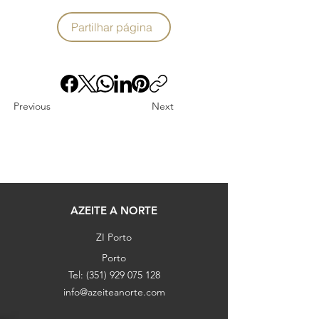
Partilhar página
Previous
Next
AZEITE A NORTE
ZI Porto
Porto
Tel:
(351) 929 075 128
info@azeiteanorte.com