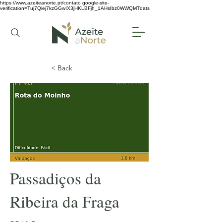
https://www.azeiteanorte.pt/contato
google-site-
verification=Tuj7Qiej7kzGGwIX3jHKLBFjh_1AHsIbz0WWQMTdats
< Back
Passadiços da
Ribeira da Fraga