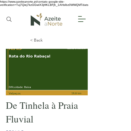
https://www.azeiteanorte.pt/contato
google-site-
verification=Tuj7Qiej7kzGGwIX3jHKLBFjh_1AHsIbz0WWQMTdats
< Back
De Tinhela à Praia
Fluvial