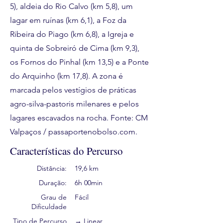
5), aldeia do Rio Calvo (km 5,8), um
lagar em ruínas (km 6,1), a Foz da
Ribeira do Piago (km 6,8), a Igreja e
quinta de Sobreiró de Cima (km 9,3),
os Fornos do Pinhal (km 13,5) e a Ponte
do Arquinho (km 17,8). A zona é
marcada pelos vestígios de práticas
agro-silva-pastoris milenares e pelos
lagares escavados na rocha. Fonte: CM
Valpaços / passaportenobolso.com.
Características do Percurso
Distância:
19,6 km
Duração:
6h 00min
Grau de
Fácil
Dificuldade
Tipo de Percurso
→ Linear