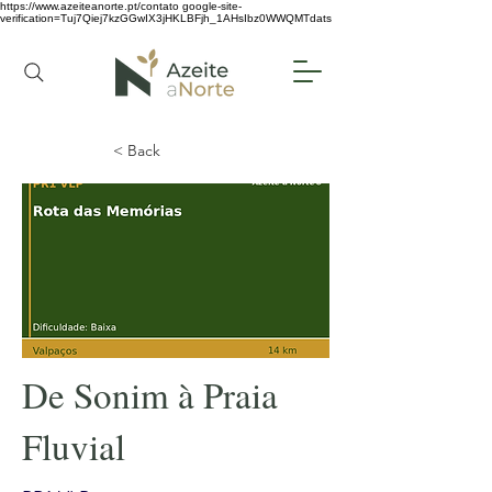
https://www.azeiteanorte.pt/contato
google-site-
verification=Tuj7Qiej7kzGGwIX3jHKLBFjh_1AHsIbz0WWQMTdats
< Back
De Sonim à Praia
Fluvial