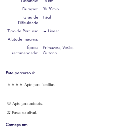
Distância:
14 km
Duração:
3h 30min
Grau de
Fácil
Dificuldade
Tipo de Percurso
→ Linear
Altitude máxima:
Época
Primavera, Verão,
recomendada:
Outono
Este percurso é:
👨‍👩‍👧‍👦 Apto para famílias.
🐶 Apto para animais.
🫒 Passa no olival.
Começa em: