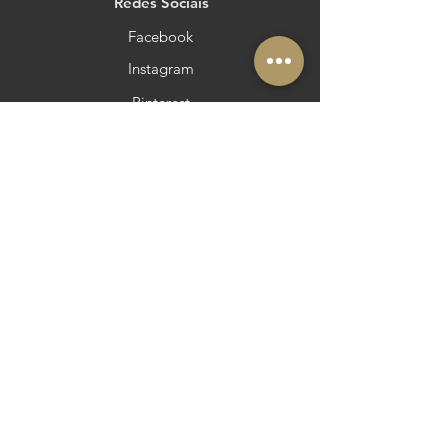
Redes Sociais
Facebook
Instagram
Pinterest
YouTube
Outras áreas
Queres estar no Azeite a Norte?
Membro: