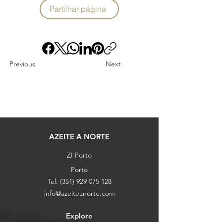
Partilhar página
Previous
Next
AZEITE A NORTE
ZI Porto
Porto
Tel:
(351) 929 075 128
info@azeiteanorte.com
Explore