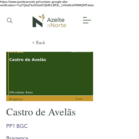
https://www.azeiteanorte.pt/contato
google-site-
verification=Tuj7Qiej7kzGGwIX3jHKLBFjh_1AHsIbz0WWQMTdats
< Back
Castro de Avelãs
PP1 BGC
Bragança