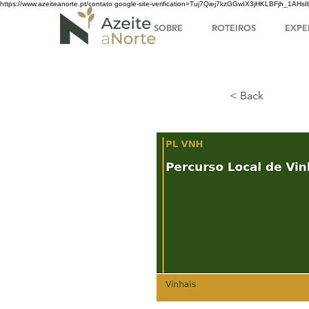
https://www.azeiteanorte.pt/contato
google-site-verification=Tuj7Qiej7kzGGwIX3jHKLBFjh_1A
SOBRE
ROTEIROS
EXPE
< Back