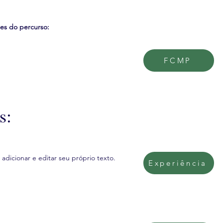
ões do percurso:
FCMP
s:
adicionar e editar seu próprio texto.
Experiência