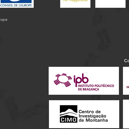
urope
Co