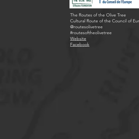
The Routes of the Olive Tree
Cultural Route of the Council of E
@routesolivetree
#routesoftheolivetree
Website
Facebook