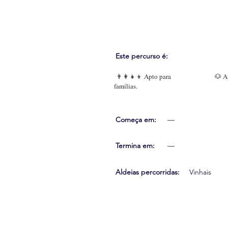
Este percurso é:
👨‍👩‍👧‍👦 Apto para
🐶 Ap
famílias.
Começa em:
—
Termina em:
—
Aldeias percorridas:
Vinhais