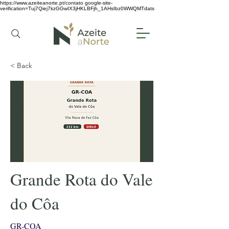
https://www.azeiteanorte.pt/contato
google-site-
verification=Tuj7Qiej7kzGGwIX3jHKLBFjh_1AHsIbz0WWQMTdats
< Back
Grande Rota do Vale
do Côa
GR-COA