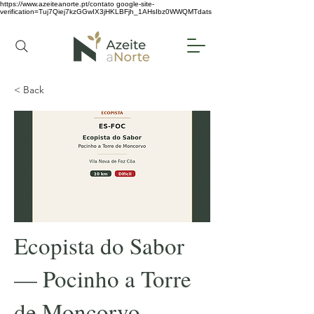
https://www.azeiteanorte.pt/contato
google-site-
verification=Tuj7Qiej7kzGGwIX3jHKLBFjh_1AHsIbz0WWQMTdats
< Back
Ecopista do Sabor
— Pocinho a Torre
de Moncorvo