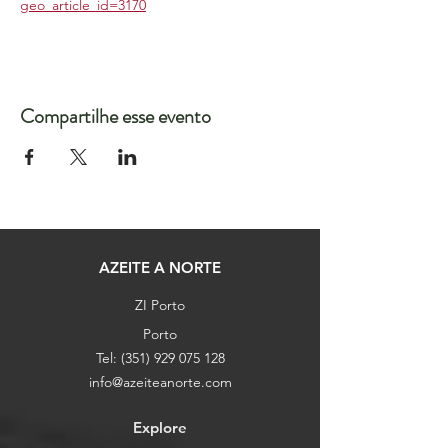
geo_article_id=3170
Compartilhe esse evento
AZEITE A NORTE
ZI Porto
Porto
Tel:
(351) 929 075 128
info@azeiteanorte.com
Explore