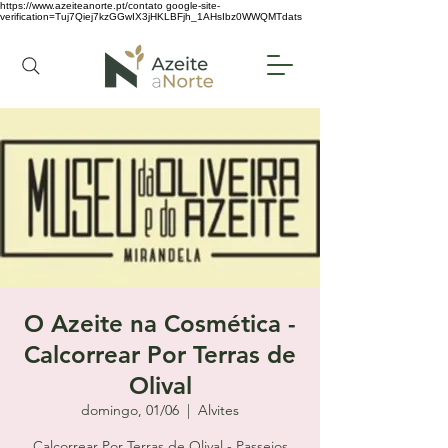
https://www.azeiteanorte.pt/contato
google-site-
verification=Tuj7Qiej7kzGGwIX3jHKLBFjh_1AHsIbz0WWQMTdats
O Azeite na Cosmética -
Calcorrear Por Terras de
Olival
domingo, 01/06
  |  
Alvites
Calcorrear Por Terras de Olival - Passeios