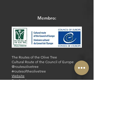
Membro:
The Routes of the Olive Tree
Cultural Route of the Council of Europe
@routesolivetree
#routesoftheolivetree
Website
Facebook
Parceiros Estratégicos e Operacionais