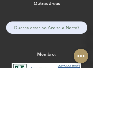
Outras áreas
Queres estar no Azeite a Norte?
Membro:
The Routes of the Olive Tree
Cultural Route of the Council of Europe
@routesolivetree
#routesoftheolivetree
Website
Facebook
Parceiros Estratégicos e Operacionais