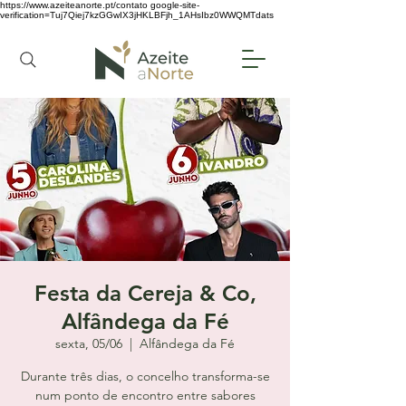
https://www.azeiteanorte.pt/contato
google-site-
verification=Tuj7Qiej7kzGGwIX3jHKLBFjh_1AHsIbz0WWQMTdats
Festa da Cereja & Co,
Alfândega da Fé
sexta, 05/06
  |  
Alfândega da Fé
Durante três dias, o concelho transforma-se
num ponto de encontro entre sabores