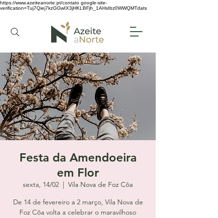
https://www.azeiteanorte.pt/contato
google-site-
verification=Tuj7Qiej7kzGGwIX3jHKLBFjh_1AHsIbz0WWQMTdats
Festa da Amendoeira
em Flor
sexta, 14/02
  |  
Vila Nova de Foz Côa
De 14 de fevereiro a 2 março, Vila Nova de
Foz Côa volta a celebrar o maravilhoso