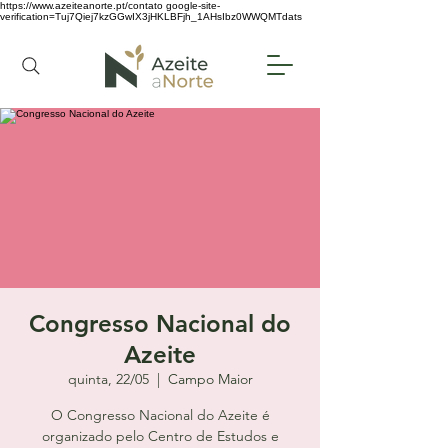
https://www.azeiteanorte.pt/contato
google-site-
verification=Tuj7Qiej7kzGGwIX3jHKLBFjh_1AHsIbz0WWQMTdats
Congresso Nacional do
Azeite
quinta, 22/05
  |  
Campo Maior
O Congresso Nacional do Azeite é
organizado pelo Centro de Estudos e