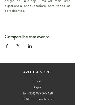
edição de 2025 seja, uma vez mais, uma 
experiência enriquecedora para todos os 
participantes.
Compartilhe esse evento
AZEITE A NORTE
ZI Porto
Porto
Tel:
(351) 929 075 128
info@azeiteanorte.com