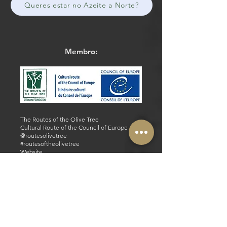
Queres estar no Azeite a Norte?
Membro:
The Routes of the Olive Tree
Cultural Route of the Council of Europe
@routesolivetree
#routesoftheolivetree
Website
Facebook
Parceiros Estratégicos e Operacionais