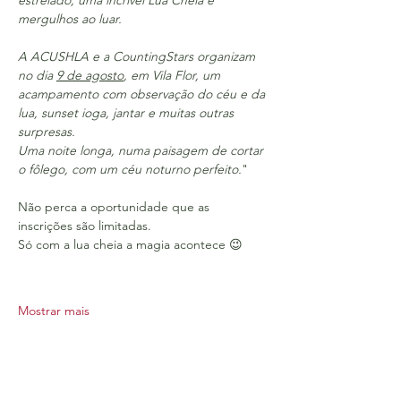
estrelado, uma incrível Lua Cheia e 
mergulhos ao luar.
A ACUSHLA e a CountingStars organizam 
no dia 
9 de agosto
, em Vila Flor, um 
acampamento com observação do céu e da 
lua, sunset ioga, jantar e muitas outras 
surpresas.
Uma noite longa, numa paisagem de cortar 
o fôlego, com um céu noturno perfeito.
"
Não perca a oportunidade que as 
inscrições são limitadas. 
Só com a lua cheia a magia acontece 😉
Mostrar mais