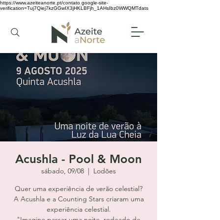
https://www.azeiteanorte.pt/contato
google-site-
verification=Tuj7Qiej7kzGGwIX3jHKLBFjh_1AHsIbz0WWQMTdats
Acushla - Pool & Moon
sábado, 09/08
  |  
Lodões
Quer uma experiência de verão celestial?
A Acushla e a Counting Stars criaram uma
experiência celestial.
"Imagine passar uma noite, rodeado de