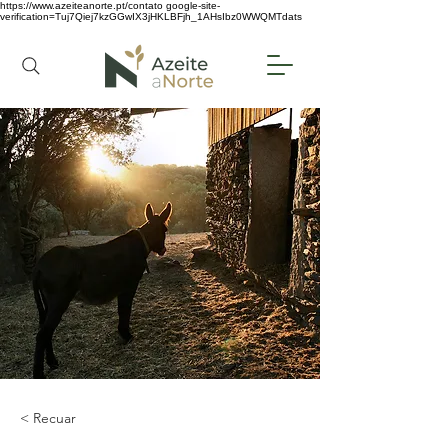
https://www.azeiteanorte.pt/contato
google-site-
verification=Tuj7Qiej7kzGGwIX3jHKLBFjh_1AHsIbz0WWQMTdats
< Recuar