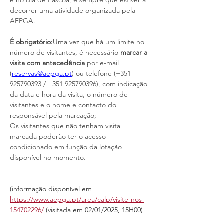
e no dia de Páscoa, e sempre que estiver a 
decorrer uma atividade organizada pela 
AEPGA.
É obrigatório:
Uma vez que há um limite no 
número de visitantes, é necessário 
marcar a 
visita com antecedência
 por e-mail 
(
reservas@aepga.pt
) ou telefone (+351 
925790393 / +351 925790396), com indicação 
da data e hora da visita, o número de 
visitantes e o nome e contacto do 
responsável pela marcação; 
Os visitantes que não tenham visita 
marcada poderão ter o acesso 
condicionado em função da lotação 
disponível no momento.
(informação disponível em 
https://www.aepga.pt/area/calp/visite-nos-
154702296/
 (visitada em 02/01/2025, 15H00)