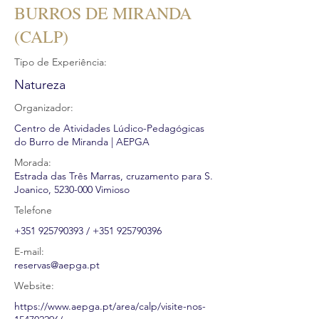
BURROS DE MIRANDA
(CALP)
Tipo de Experiência:
Natureza
Organizador:
Centro de Atividades Lúdico-Pedagógicas
do Burro de Miranda | AEPGA
Morada:
Estrada das Três Marras, cruzamento para S.
Joanico,
5230-000
Vimioso
Telefone
+351 925790393
/
+351 925790396
E-mail:
reservas@aepga.pt
Website:
https://www.aepga.pt/area/calp/visite-nos-