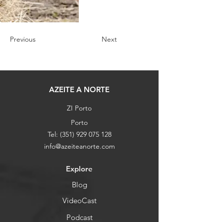
Previous
Next
AZEITE A NORTE
ZI Porto
Porto
Tel:
(351) 929 075 128
info@azeiteanorte.com
Explore
Blog
VideoCast
Podcast