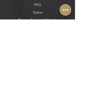
FAQ
Sobre
Projeto Sustentabilidade
Contato
Áreas
Produtores
Alojamento
Comunidade
Roteiros
Restauração
Rastreabilidade
Municípios
Postos de Turismo