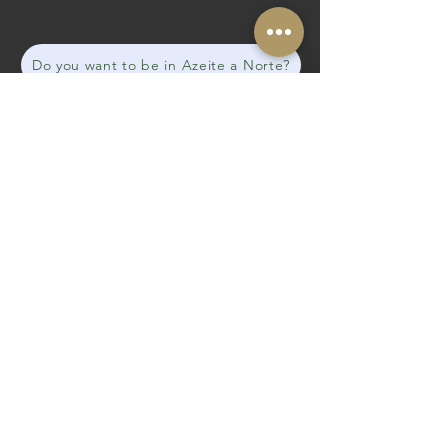
Do you want to be in Azeite a Norte?
Strategic and Operational Partners
The Routes of the Olive Tree
@routesolivetree
#routesoftheolivetree
Website
Facebook
Strategic and Operational Partners