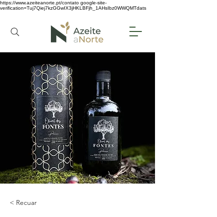
https://www.azeiteanorte.pt/contato
google-site-
verification=Tuj7Qiej7kzGGwIX3jHKLBFjh_1AHsIbz0WWQMTdats
< Recuar