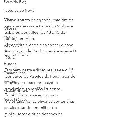
Posts de Blog
Tesouros do Norte
Olivoturismo
Como consta da agenda, este fim de 
semana decorre a Feira dos Vinhos e 
Oliveira
Sabores dos Altos (de 13 a 15 de 
Outono
junho), em Alijó.
Nesta feira é dada a conhecer a nova 
Parceiros
Associação de Produtores de Azeite D
Sustentabilidade
´Ouro.
História
Também nesta edição realiza-se o 1.º 
Tradição local
Concurso de Azeites da Feira, visando 
Inverno
promover o excelente azeite 
produzido na região Duriense.
Viagem & Turismo
Em Alijó ainda se encontram 
Guias Práticos
maioritariamente oliveiras centenárias, 
património de um milhar de 
Experiências
olivicultores e duas dezenas de 