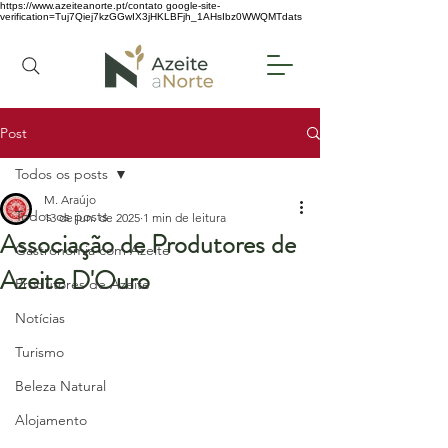
https://www.azeiteanorte.pt/contato
google-site-
verification=Tuj7Qiej7kzGGwIX3jHKLBFjh_1AHsIbz0WWQMTdats
Post
Todos os posts
M. Araújo
Todos os posts
13 de jun. de 2025
1 min de leitura
Associação de Produtores de
Gastronomia com Azeite
Azeite D'Ouro
Produtores de Azeite
Notícias
Turismo
Beleza Natural
Alojamento