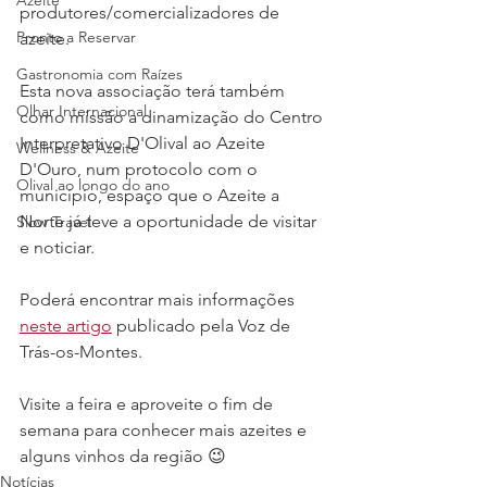
Azeite
produtores/comercializadores de 
Pronto a Reservar
azeite.
Gastronomia com Raízes
Esta nova associação terá também 
Olhar Internacional
como missão a dinamização do Centro 
Interpretativo D'Olival ao Azeite 
Wellness & Azeite
D'Ouro, num protocolo com o 
Olival ao longo do ano
município, espaço que o Azeite a 
Norte já teve a oportunidade de visitar 
Slow Travel
e noticiar.
Poderá encontrar mais informações 
neste artigo
 publicado pela Voz de 
Trás-os-Montes.
Visite a feira e aproveite o fim de 
semana para conhecer mais azeites e 
alguns vinhos da região 😉
Notícias