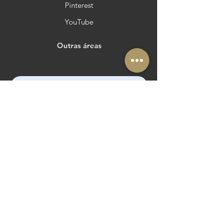
Pinterest
YouTube
Outras áreas
Queres estar no Azeite a Norte?
Membro:
The Routes of the Olive Tree
Cultural Route of the Council of Europe
@routesolivetree