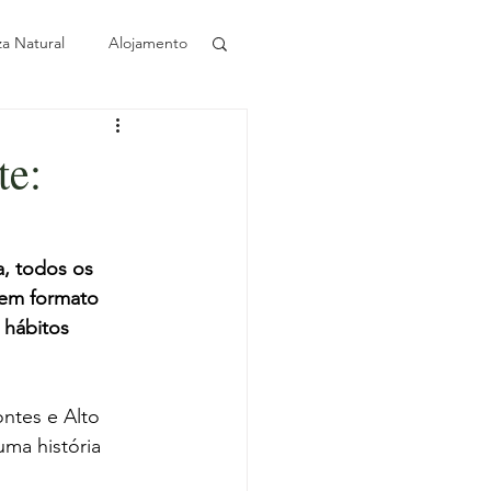
za Natural
Alojamento
Sustentabilidade
te:
Azeite
, todos os 
 em formato 
ival ao longo do ano
 hábitos 
ntes e Alto 
ma história 