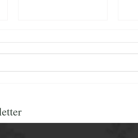
Olival tradicional de sequeiro: o
O me
que os números escondem — e
viag
porque o preço do azeite do
press
Norte nunca foi justo
etter