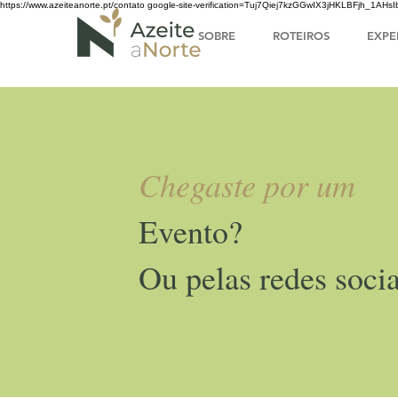
https://www.azeiteanorte.pt/contato
google-site-verification=Tuj7Qiej7kzGGwIX3jHKLBFjh_1A
SOBRE
ROTEIROS
EXPE
Chegaste por um
Evento?
Ou pelas redes socia