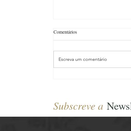
Comentários
Escreva um comentário
Perseidas e eclipse solar em
Trás-os-Montes: o guia de
astroturismo de agosto de 2026
Subscreve a
Newsl