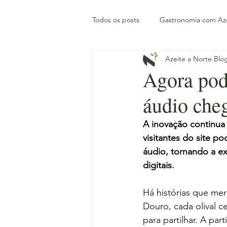
Todos os posts
Gastronomia com Az
Azeite a Norte Blo
Posts de Blog
Tesouros do No
Agora pode
áudio che
História
Tradição local
In
A inovação continua 
visitantes do site p
Pronto a Reservar
Gastronomi
áudio, tornando a ex
digitais.
Slow Travel
Há histórias que me
Douro, cada olival c
para partilhar. A par