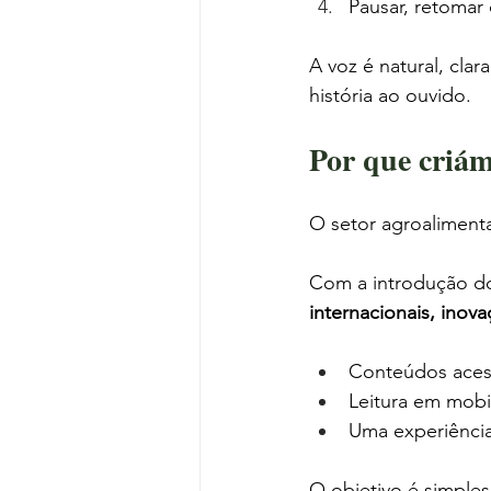
Pausar, retomar 
A voz é natural, cla
história ao ouvido.
Por que criám
O setor agroaliment
Com a introdução d
internacionais, ino
Conteúdos acess
Leitura em mobi
Uma experiência
O objetivo é simples