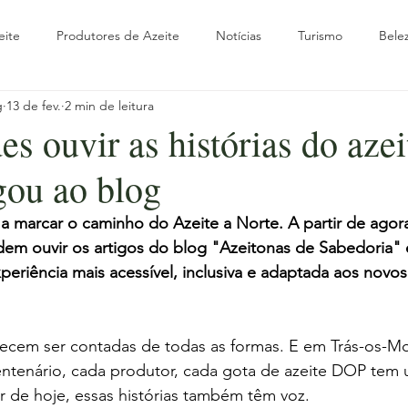
eite
Produtores de Azeite
Notícias
Turismo
Bele
g
13 de fev.
2 min de leitura
rte
Olivoturismo
Oliveira
Outono
Parceiros
s ouvir as histórias do azei
gou ao blog
verno
Viagem & Turismo
Guias Práticos
Experiências
a marcar o caminho do Azeite a Norte. A partir de agora
odem ouvir os artigos do blog "Azeitonas de Sabedoria"
a com Raízes
Olhar Internacional
Wellness & Azeite
Ol
periência mais acessível, inclusiva e adaptada aos novos
recem ser contadas de todas as formas. E em Trás-os-Mo
entenário, cada produtor, cada gota de azeite DOP tem u
tir de hoje, essas histórias também têm voz.