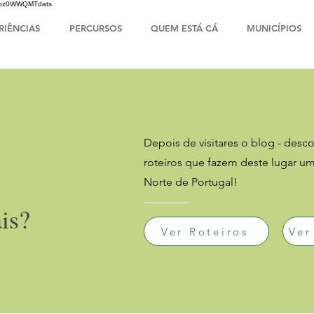
HsIbz0WWQMTdats
RIÊNCIAS
PERCURSOS
QUEM ESTÁ CÁ
MUNICÍPIOS
Depois de visitares o blog - descob
roteiros que fazem deste lugar u
Norte de Portugal!
is?
Ver Roteiros
Ver