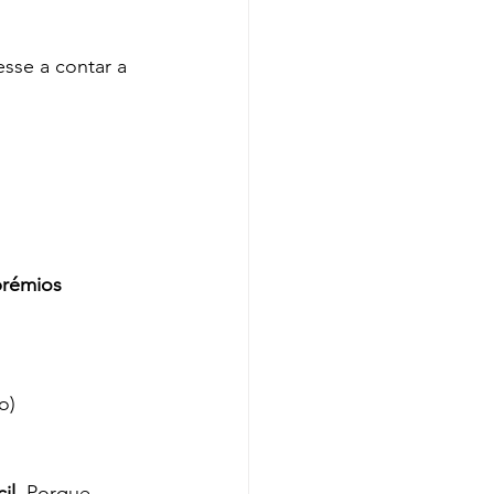
sse a contar a 
prémios 
o)
il
. Porque 