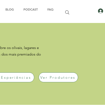
BLOG
PODCAST
FAQ
re os olivais, lagares e
m dos mais premiados do
 Experiências
Ver Produtores