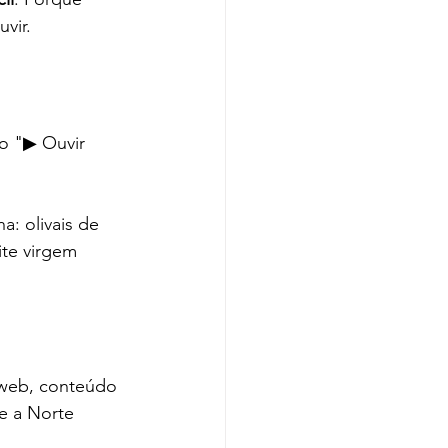
vir.
o "▶ Ouvir 
a: olivais de 
ite virgem 
e web, conteúdo 
te a Norte