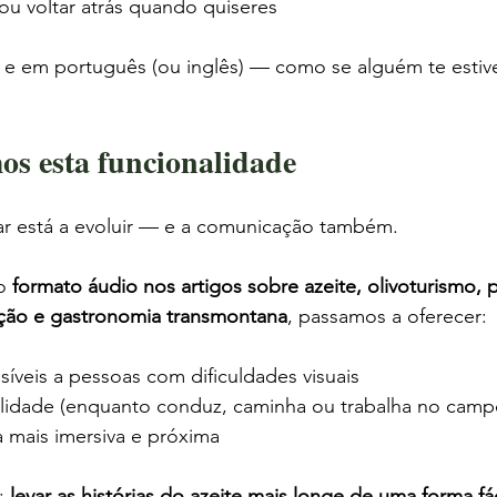
ou voltar atrás quando quiseres
ra e em português (ou inglês) — como se alguém te estive
os esta funcionalidade
ar está a evoluir — e a comunicação também.
o 
formato áudio nos artigos sobre azeite, olivoturismo, 
vação e gastronomia transmontana
, passamos a oferecer:
íveis a pessoas com dificuldades visuais
lidade (enquanto conduz, caminha ou trabalha no camp
 mais imersiva e próxima
: 
levar as histórias do azeite mais longe de uma forma fác