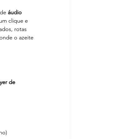
 de 
áudio 
um clique e 
ados, rotas 
onde o azeite 
yer de 
no)