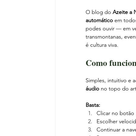
O blog do 
Azeite a 
automático
 em todos
podes ouvir — em vez
transmontanas, even
é cultura viva.
Como funcion
Simples, intuitivo e
áudio
 no topo do ar
Basta:
Clicar no botão 
Escolher velocid
Continuar a nav