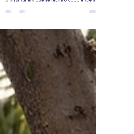
Prova
Existe um momento particular numa prova
de azeite que quem já viveu nunca esquece:
o instante em que se fecha o copo entre as
mãos, se aquece ligeiramente o líquido
dourado, se aspira fundo — e o nariz
reconhece algo que não tinha nome até
então. Erva fresca. Tomate verde. Amêndoa.
Figueira ao sol.