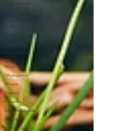
Produtores de
Azeite
Notícias
Turismo
Beleza Natural
Alojamento
Posts de Blog
Tesouros do
Norte
Olivoturismo
Oliveira
Outono
Parceiros
Sustentabilidade
História
Tradição local