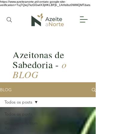
https://www.azeiteanorte.pt/contato
google-site-
verification=Tuj7Qiej7kzGGwIX3jHKLBFjh_1AHsIbz0WWQMTdats
Azeitonas de
Sabedoria -
o
BLOG
BLOG
Todos os posts
Todos os posts
Gastronomia com
Azeite