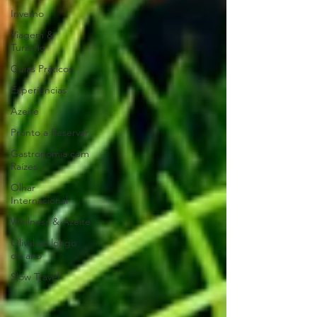
Inverno
Viagem &
Turismo
Guias Práticos
Experiências
Azeite
Pronto a Reservar
Gastronomia com
Raízes
Olhar
Internacional
Wellness & Azeite
Olival ao longo
do ano
Slow Travel